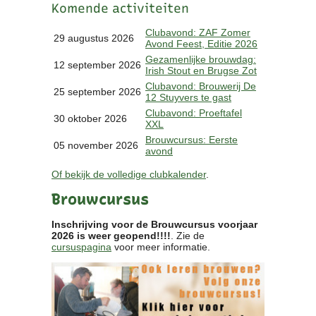
Komende activiteiten
Clubkalender
Informatie
Clubavond: ZAF Zomer
29 augustus 2026
Avond Feest, Editie 2026
Bestuur
Gezamenlijke brouwdag:
- Historie
12 september 2026
Irish Stout en Brugse Zot
Reglementen
Clubavond: Brouwerij De
25 september 2026
Privacyverklaring
12 Stuyvers te gast
Commissies
Clubavond: Proeftafel
30 oktober 2026
XXL
Polderbok
Brouwcursus: Eerste
Wedstrijduitslagen
05 november 2026
avond
Prijzen
Of bekijk de volledige clubkalender
.
Bijzondere Leden
- Keurmeesters
Brouwcursus
- Professioneel
- Biersommeliers
Inschrijving voor de Brouwcursus voorjaar
2026 is weer geopend!!!!
. Zie de
cursuspagina
voor meer informatie.
Recepten
Recepten
Zoeken