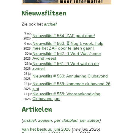
Contact
Nieuwsflitsen
Bericht
Locatie
Zie ook het
archief
Lid worden
Brouwcursus
9 aug
Nieuwsflits # 564: ZAF gaat door!
2026
Nieuwsflits # 563: ⏳ Nog 1 week: help
6 aug
mee het ZAF door te laten gaan!
Media
2026
Nieuwsflits # 562: `t Wort Wat Zomer
30 jul
Artikelen
Avond Feest
2026
Foto's
Nieuwsflits # 561: `t Wort wat na de
23 jul
zomer!
2026
Links
26 jun
Nieuwsflits # 560: Annulering Clubavond
Nieuwsflitsen
2026
Video
Nieuwsflits # 559: komende clubavond 26
24 jun
juni
2026
Nieuwsflits # 558: Vooraankondiging
14 jun
Clubavond juni
Sponsoren
2026
Artikelen
Inloggen
(
archief
,
zoeken
,
per clubblad
,
per auteur
)
Van het bestuur, juni 2026
(tww juni 2026)