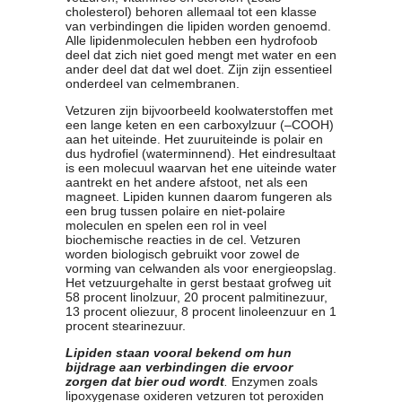
cholesterol) behoren allemaal tot een klasse
Contact
van verbindingen die lipiden worden genoemd.
Bericht
Alle lipidenmoleculen hebben een hydrofoob
deel dat zich niet goed mengt met water en een
Locatie
ander deel dat dat wel doet. Zijn zijn essentieel
Lid worden
onderdeel van celmembranen.
Brouwcursus
Vetzuren zijn bijvoorbeeld koolwaterstoffen met
een lange keten en een carboxylzuur (–COOH)
aan het uiteinde. Het zuuruiteinde is polair en
Media
dus hydrofiel (waterminnend). Het eindresultaat
is een molecuul waarvan het ene uiteinde water
Artikelen
aantrekt en het andere afstoot, net als een
Foto's
magneet. Lipiden kunnen daarom fungeren als
een brug tussen polaire en niet-polaire
Links
moleculen en spelen een rol in veel
Nieuwsflitsen
biochemische reacties in de cel. Vetzuren
Video
worden biologisch gebruikt voor zowel de
vorming van celwanden als voor energieopslag.
Het vetzuurgehalte in gerst bestaat grofweg uit
58 procent linolzuur, 20 procent palmitinezuur,
Sponsoren
13 procent oliezuur, 8 procent linoleenzuur en 1
procent stearinezuur.
Inloggen
Lipiden staan vooral bekend om hun
bijdrage aan verbindingen die ervoor
zorgen dat bie
r oud wordt
.
Enzymen zoals
lipoxygenase oxideren vetzuren tot peroxiden