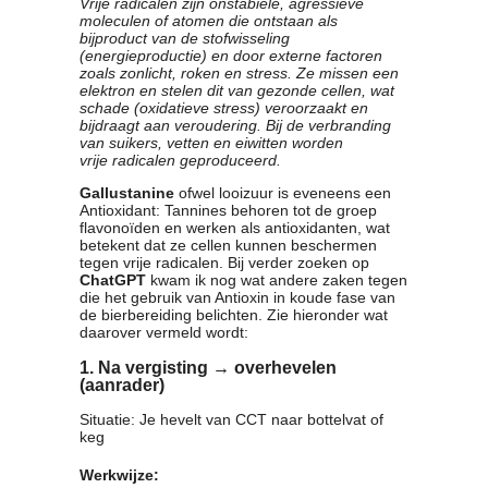
Vrije radicalen zijn onstabiele, agressieve
moleculen of atomen die ontstaan als
bijproduct van
de stofwisseling
(energieproductie) en door externe factoren
zoals zonlicht, roken en stress. Ze
missen een
elektron en stelen dit van gezonde cellen, wat
schade (oxidatieve stress) veroorzaakt
en
bijdraagt aan veroudering. Bij de verbranding
van suikers, vetten en eiwitten worden
vrije
radicalen geproduceerd.
Gallustanine
ofwel looizuur is eveneens een
Antioxidant: Tannines behoren tot de groep
flavonoïden en werken als antioxidanten, wat
betekent dat ze cellen kunnen beschermen
tegen vrije radicalen. Bij verder zoeken op
ChatGPT
kwam ik nog wat andere zaken tegen
die het gebruik van Antioxin in koude fase van
de bierbereiding belichten. Zie hieronder wat
daarover vermeld wordt:
1. Na vergisting
→ overhevelen
(aanrader)
Situatie: Je hevelt van CCT naar bottelvat of
keg
Werkwijze: