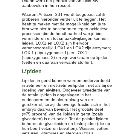
Daarin werd het gebruik van Antioxin SBT
aanbevolen in hun recept.
Clubkalender
Informatie
Waarom Antioxin SBT wordt toegepast zal ik
proberen hieronder verder uit te leggen. Het
Bestuur
heeft te maken met de mogelijkheid om je te
- Historie
brouwen bier te beschermen tegen oxidatieve
Reglementen
processen die de houdbaarheid van je bier
verminderen en tot smaakafwijkingen kunnen
Privacyverklaring
leiden. LOX1 en LOX2 zijn hiervoor
Commissies
verantwoordelijk. LOX1 en LOX2 zijn enzymen;
LOX 1 (Lipoxygenase-1) en LOX 1
Polderbok
(Lipoxygenase-2) en zijn werkzaam op lipiden
Wedstrijduitslagen
(vetten en daaraan verwante stoffen).
Prijzen
Lipiden
Bijzondere Leden
Lipiden in gerst kunnen worden onderverdeeld
- Keurmeesters
in zetmeel- en niet-zetmeellipiden, net als bij de
- Professioneel
indeling van eiwitten. Ongeveer tweederde van
de totale lipiden is opgeslagen in het
- Biersommeliers
endosperm en de aleuronlaag van de
gerstkorrel, terwijl de overige fractie zich in het
embryo daarvan bevindt. Het grootste deel
Recepten
(≈75 procent) van de lipiden in gerst (zoals
Recepten
glyceriden) is niet-polair. Tot de polaire lipiden
behoren de glycolipiden en fosfolipiden (die op
Zoeken
hun beurt vetzuren bevatten). Wassen, vetten,
vetzuren, vitamines en sterolen (zoals