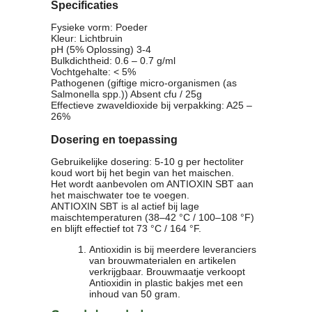
Specificaties
Fysieke vorm: Poeder
Kleur: Lichtbruin
pH (5% Oplossing) 3-4
Bulkdichtheid: 0.6 – 0.7 g/ml
Vochtgehalte: < 5%
Pathogenen (giftige micro-organismen (as
Salmonella spp.)) Absent cfu / 25g
Effectieve zwaveldioxide bij verpakking: A25 –
26%
Dosering en toepassing
Gebruikelijke dosering: 5-10 g per hectoliter
koud wort bij het begin van het maischen.
Het wordt aanbevolen om ANTIOXIN SBT aan
het maischwater toe te voegen.
ANTIOXIN SBT is al actief bij lage
maischtemperaturen (38–42 °C / 100–108 °F)
en blijft effectief tot 73 °C / 164 °F.
Antioxidin is bij meerdere leveranciers
van brouwmaterialen en artikelen
verkrijgbaar. Brouwmaatje verkoopt
Antioxidin in plastic bakjes met een
inhoud van 50 gram.