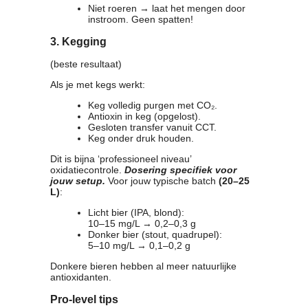
Niet roeren → laat het mengen door
instroom. Geen spatten!
3. Kegging
(beste resultaat)
Als je met kegs werkt:
Keg volledig purgen met CO₂.
Antioxin in keg (opgelost).
Gesloten transfer vanuit CCT.
Keg onder druk houden.
Dit is bijna ‘professioneel niveau’
oxidatiecontrole.
Dosering specifiek voor
jouw setup.
Voor jouw typische batch
(20–25
L)
:
Licht bier (IPA, blond):
10–15 mg/L → 0,2–0,3 g
Donker bier (stout, quadrupel):
5–10 mg/L → 0,1–0,2 g
Donkere bieren hebben al meer natuurlijke
antioxidanten.
Pro-level tips