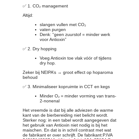
✅ 1. CO₂ management
Altijd:
slangen vullen met CO₂
vaten purgen
Denk: “geen zuurstof = minder werk
voor Antioxin”
✅ 2. Dry hopping
Voeg Antioxin toe vlak vóór of tijdens
dry hop.
Zeker bij NEIPA’s → groot effect op hoparoma
behoud
✅ 3. Minimaliseer kopruimte in CCT en kegs
Minder O₂ = minder vorming van trans-
2-nonenal
Het vreemde is dat bij alle adviezen de warme
kant van de bierbereiding niet belicht wordt.
Sterker nog: in een tabel wordt aangegeven dat
het gebruik van Antioxin niet nodig is bij het
maischen. En dat is in schril contrast met wat
de fabrikant er over schrijft. De fabrikant:P.IVA