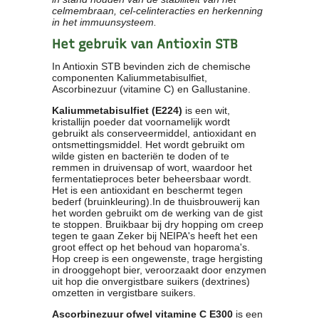
celmembraan, cel-celinteracties en herkenning
in het immuunsysteem.
Het gebruik van Antioxin STB
In Antioxin STB bevinden zich de chemische
componenten Kaliummetabisulfiet,
Ascorbinezuur (vitamine C) en Gallustanine.
Kaliummetabisulfiet (E224)
is een wit,
kristallijn poeder dat voornamelijk wordt
gebruikt als conserveermiddel, antioxidant en
ontsmettingsmiddel. Het wordt gebruikt om
wilde gisten en bacteriën te doden of te
remmen in druivensap of wort, waardoor het
fermentatieproces beter beheersbaar wordt.
Het is een antioxidant en beschermt tegen
bederf (bruinkleuring).In de thuisbrouwerij kan
het worden gebruikt om de werking van de gist
te stoppen. Bruikbaar bij dry hopping om creep
tegen te gaan Zeker bij NEIPA's heeft het een
groot effect op het behoud van hoparoma's.
Hop creep is een ongewenste, trage hergisting
in drooggehopt bier, veroorzaakt door enzymen
uit hop die onvergistbare suikers (dextrines)
omzetten in vergistbare suikers.
Ascorbinezuur ofwel vitamine C
E300
is een