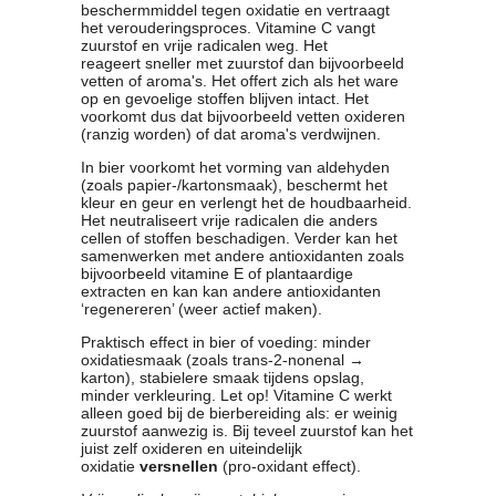
beschermmiddel tegen oxidatie en vertraagt
het verouderingsproces. Vitamine C vangt
zuurstof en vrije radicalen weg. Het
reageert sneller met zuurstof dan bijvoorbeeld
vetten of aroma's. Het offert zich als het ware
op en gevoelige stoffen blijven intact. Het
voorkomt dus dat bijvoorbeeld vetten oxideren
(ranzig worden) of dat aroma's verdwijnen.
In bier voorkomt het vorming van aldehyden
(zoals papier-/kartonsmaak), beschermt het
kleur en geur en verlengt het de houdbaarheid.
Het neutraliseert vrije radicalen die anders
cellen of stoffen beschadigen. Verder kan het
samenwerken met andere antioxidanten zoals
bijvoorbeeld vitamine E of plantaardige
extracten en kan kan andere antioxidanten
‘regenereren’ (weer actief maken).
Praktisch effect in bier of voeding: minder
oxidatiesmaak (zoals trans-2-nonenal →
karton), stabielere smaak tijdens opslag,
minder verkleuring. Let op! Vitamine C werkt
alleen goed bij de bierbereiding als: er weinig
zuurstof aanwezig is. Bij teveel zuurstof kan het
juist zelf oxideren en uiteindelijk
oxidatie
versnellen
(pro-oxidant effect).