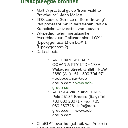
Graadpleegde bronnen
Malt. A practical guide ‘from Field to
Brewhouse’. John Mallett
EDX cursus ‘Science of Beer Brewing’
van professor Kevin Verstrepen van de
Katholieke Universiteit van Leuven
Wkipedia: Kaliummetabisulfie,
Ascorbinezuur, Gallustannine, LOX 1
(Lipoxygenase-1) en LOX 1
(Lipoxygenase-2)
Data sheets:
ANTIOXIN SBT, AEB
OCEANIA PTY LTD • 178A
Wakaden Street, Griffith, NSW
2680 (AU) +61 1300 704 971
• aeboceania@aeb-
group.com •
www.aeb-
group.com
AEB SPA Via V. Arici, 104 S.
Polo 25134 Brescia (Italy) Tel:
+39 030 23071 - Fax: +39
030 2307281 info@aeb-
group.com - www.aeb-
group.com
ChatGPT over het gebruik van Antioxin
STB in het brouwproces en in