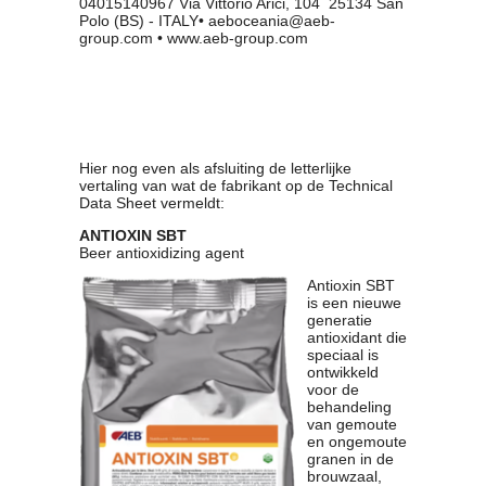
04015140967 Via Vittorio Arici, 104 25134 San
Polo (BS) - ITALY• aeboceania@aeb-
group.com • www.aeb-group.com
Hier nog even als afsluiting de letterlijke
vertaling van wat de fabrikant op de Technical
Data Sheet vermeldt:
ANTIOXIN SBT
Beer antioxidizing agent
Antioxin SBT
is een nieuwe
generatie
antioxidant die
speciaal is
ontwikkeld
voor de
behandeling
van gemoute
en ongemoute
granen in de
brouwzaal,