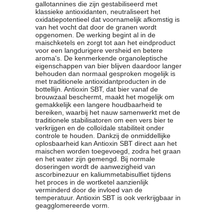
gallotannines die zijn gestabiliseerd met
klassieke antioxidanten, neutraliseert het
oxidatiepotentieel dat voornamelijk afkomstig is
van het vocht dat door de granen wordt
opgenomen. De werking begint al in de
maischketels en zorgt tot aan het eindproduct
voor een langdurigere versheid en betere
aroma's. De kenmerkende organoleptische
eigenschappen van bier blijven daardoor langer
behouden dan normaal gesproken mogelijk is
met traditionele antioxidantproducten in de
bottellijn. Antioxin SBT, dat bier vanaf de
brouwzaal beschermt, maakt het mogelijk om
gemakkelijk een langere houdbaarheid te
bereiken, waarbij het nauw samenwerkt met de
traditionele stabilisatoren om een vers bier te
verkrijgen en de colloïdale stabiliteit onder
controle te houden. Dankzij de onmiddellijke
oplosbaarheid kan Antioxin SBT direct aan het
maischen worden toegevoegd, zodra het graan
en het water zijn gemengd. Bij normale
doseringen wordt de aanwezigheid van
ascorbinezuur en kaliummetabisulfiet tijdens
het proces in de wortketel aanzienlijk
verminderd door de invloed van de
temperatuur. Antioxin SBT is ook verkrijgbaar in
geagglomereerde vorm.