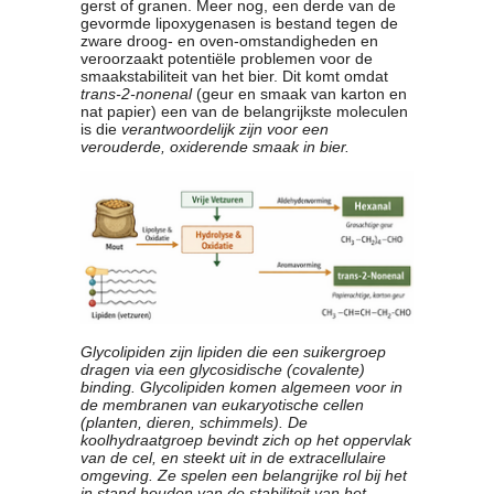
gerst of granen. Meer nog, een derde van de
gevormde lipoxygenasen is bestand tegen de
zware droog- en oven-omstandigheden en
veroorzaakt potentiële problemen voor de
smaakstabiliteit van het bier. Dit komt omdat
trans-2-nonenal
(geur en smaak van karton en
nat papier) een van de belangrijkste moleculen
is die
verantwoordelijk zijn voor een
verouderde, oxiderende smaak in bier.
Glycolipiden zijn lipiden die een suikergroep
dragen via een glycosidische (covalente)
binding. Glycolipiden komen algemeen voor in
de membranen van eukaryotische cellen
(planten, dieren, schimmels). De
koolhydraatgroep bevindt zich op het oppervlak
van de cel, en steekt uit in de extracellulaire
omgeving. Ze spelen een belangrijke rol bij het
in stand houden van de stabiliteit van het