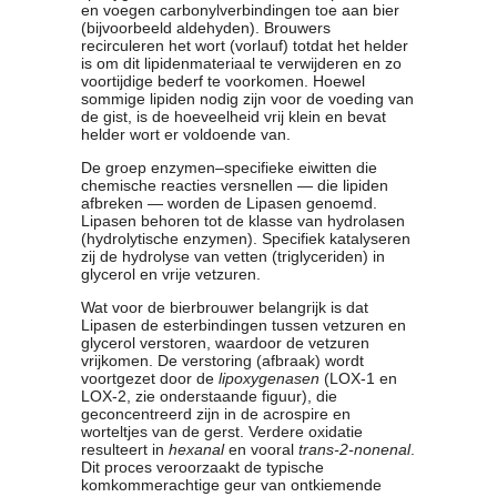
en voegen carbonylverbindingen toe aan bier
(bijvoorbeeld aldehyden). Brouwers
recirculeren het wort (vorlauf) totdat het helder
is om dit lipidenmateriaal te verwijderen en zo
voortijdige bederf te voorkomen. Hoewel
sommige lipiden nodig zijn voor de voeding van
de gist, is de hoeveelheid vrij klein en bevat
helder wort er voldoende van.
De groep enzymen–specifieke eiwitten die
chemische reacties versnellen — die lipiden
afbreken — worden de Lipasen genoemd.
Lipasen behoren tot de klasse van hydrolasen
(hydrolytische enzymen). Specifiek katalyseren
zij de hydrolyse van vetten (triglyceriden) in
glycerol en vrije vetzuren.
Wat voor de bierbrouwer belangrijk is dat
Lipasen de esterbindingen tussen vetzuren en
glycerol verstoren, waardoor de vetzuren
vrijkomen. De verstoring (afbraak) wordt
voortgezet door de
lipoxygenasen
(LOX-1 en
LOX-2, zie onderstaande figuur), die
geconcentreerd zijn in de acrospire en
worteltjes van de gerst. Verdere oxidatie
resulteert in
hexanal
en vooral
trans-2-nonenal
.
Dit proces veroorzaakt de typische
komkommerachtige geur van ontkiemende