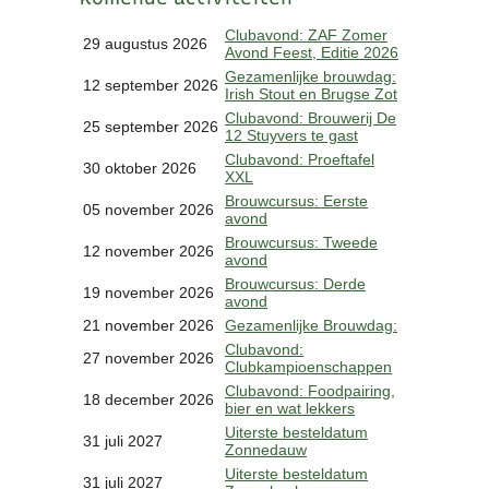
Clubkalender
Clubavond: ZAF Zomer
29 augustus 2026
Informatie
Avond Feest, Editie 2026
Bestuur
Gezamenlijke brouwdag:
12 september 2026
Irish Stout en Brugse Zot
- Historie
Clubavond: Brouwerij De
Reglementen
25 september 2026
12 Stuyvers te gast
Privacyverklaring
Clubavond: Proeftafel
30 oktober 2026
Commissies
XXL
Polderbok
Brouwcursus: Eerste
05 november 2026
avond
Wedstrijduitslagen
Brouwcursus: Tweede
Prijzen
12 november 2026
avond
Bijzondere Leden
Brouwcursus: Derde
19 november 2026
- Keurmeesters
avond
- Professioneel
21 november 2026
Gezamenlijke Brouwdag:
- Biersommeliers
Clubavond:
27 november 2026
Clubkampioenschappen
Clubavond: Foodpairing,
18 december 2026
Recepten
bier en wat lekkers
Recepten
Uiterste besteldatum
31 juli 2027
Zonnedauw
Zoeken
Uiterste besteldatum
31 juli 2027