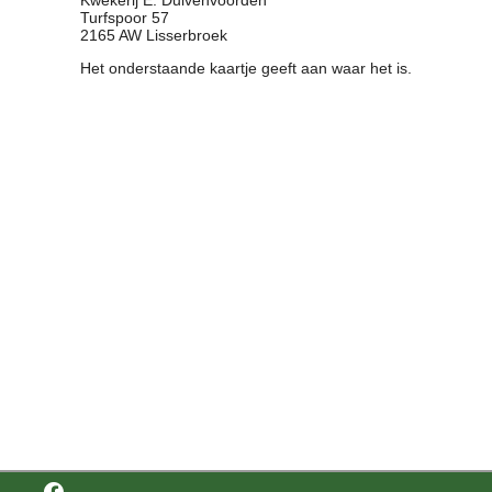
Kwekerij E. Duivenvoorden
Turfspoor 57
Contact
2165 AW Lisserbroek
Bericht
Het onderstaande kaartje geeft aan waar het is.
Locatie
Lid worden
Brouwcursus
Media
Artikelen
Foto's
Links
Nieuwsflitsen
Video
Sponsoren
Inloggen