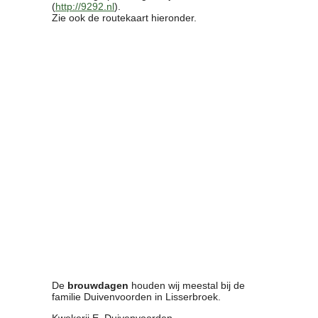
(
http://9292.nl
).
Clubkalender
Zie ook de routekaart hieronder.
Informatie
Bestuur
- Historie
Reglementen
Privacyverklaring
Commissies
Polderbok
Wedstrijduitslagen
Prijzen
Bijzondere Leden
- Keurmeesters
- Professioneel
- Biersommeliers
Recepten
Recepten
De
brouwdagen
houden wij meestal bij de
Zoeken
familie Duivenvoorden in Lisserbroek.