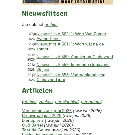
Contact
Nieuwsflitsen
Bericht
Locatie
Zie ook het
archief
Lid worden
Nieuwsflits # 562: `t Wort Wat Zomer
Brouwcursus
30 jul
Avond Feest
2026
Nieuwsflits # 561: `t Wort wat na de
23 jul
zomer!
Media
2026
26 jun
Nieuwsflits # 560: Annulering Clubavond
Artikelen
2026
Foto's
Nieuwsflits # 559: komende clubavond
24 jun
26 juni
2026
Links
Nieuwsflits # 558: Vooraankondiging
14 jun
Nieuwsflitsen
Clubavond juni
2026
Video
Artikelen
Sponsoren
(
archief
,
zoeken
,
per clubblad
,
per auteur
)
Van het bestuur, juni 2026
(tww juni 2026)
Inloggen
Brouwraad juni 2026
(tww juni 2026)
Bier op reis
(tww juni 2026)
Oud Barrel
(tww juni 2026)
Toer de Geuze
(tww juni 2026)
Leidse bierwandeling
(tww juni 2026)