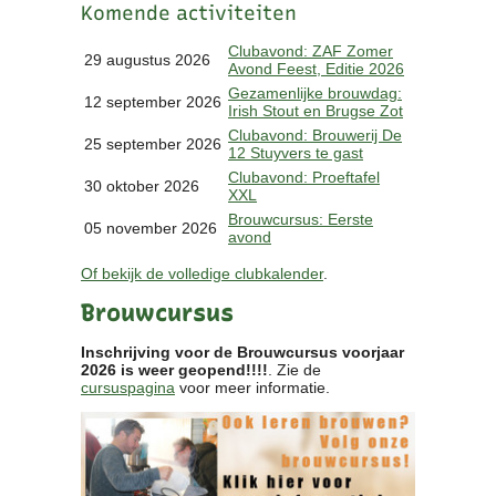
Komende activiteiten
Clubkalender
Informatie
Clubavond: ZAF Zomer
29 augustus 2026
Avond Feest, Editie 2026
Bestuur
Gezamenlijke brouwdag:
- Historie
12 september 2026
Irish Stout en Brugse Zot
Reglementen
Clubavond: Brouwerij De
25 september 2026
Privacyverklaring
12 Stuyvers te gast
Commissies
Clubavond: Proeftafel
30 oktober 2026
XXL
Polderbok
Brouwcursus: Eerste
Wedstrijduitslagen
05 november 2026
avond
Prijzen
Of bekijk de volledige clubkalender
.
Bijzondere Leden
- Keurmeesters
Brouwcursus
- Professioneel
- Biersommeliers
Inschrijving voor de Brouwcursus voorjaar
2026 is weer geopend!!!!
. Zie de
cursuspagina
voor meer informatie.
Recepten
Recepten
Zoeken