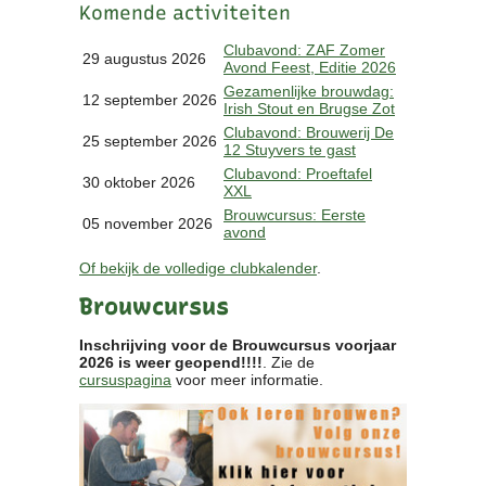
Komende activiteiten
Clubkalender
Informatie
Clubavond: ZAF Zomer
29 augustus 2026
Avond Feest, Editie 2026
Bestuur
Gezamenlijke brouwdag:
- Historie
12 september 2026
Irish Stout en Brugse Zot
Reglementen
Clubavond: Brouwerij De
25 september 2026
Privacyverklaring
12 Stuyvers te gast
Commissies
Clubavond: Proeftafel
30 oktober 2026
XXL
Polderbok
Brouwcursus: Eerste
Wedstrijduitslagen
05 november 2026
avond
Prijzen
Of bekijk de volledige clubkalender
.
Bijzondere Leden
- Keurmeesters
Brouwcursus
- Professioneel
- Biersommeliers
Inschrijving voor de Brouwcursus voorjaar
2026 is weer geopend!!!!
. Zie de
cursuspagina
voor meer informatie.
Recepten
Recepten
Zoeken