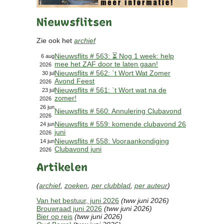
Contact
Nieuwsflitsen
Bericht
Locatie
Zie ook het
archief
Lid worden
Nieuwsflits # 563: ⏳ Nog 1 week: help
Brouwcursus
6 aug
mee het ZAF door te laten gaan!
2026
Nieuwsflits # 562: `t Wort Wat Zomer
30 jul
Avond Feest
Media
2026
Nieuwsflits # 561: `t Wort wat na de
23 jul
Artikelen
zomer!
2026
Foto's
26 jun
Nieuwsflits # 560: Annulering Clubavond
2026
Links
Nieuwsflits # 559: komende clubavond 26
24 jun
Nieuwsflitsen
juni
2026
Video
Nieuwsflits # 558: Vooraankondiging
14 jun
Clubavond juni
2026
Artikelen
Sponsoren
(
archief
,
zoeken
,
per clubblad
,
per auteur
)
Inloggen
Van het bestuur, juni 2026
(tww juni 2026)
Brouwraad juni 2026
(tww juni 2026)
Bier op reis
(tww juni 2026)