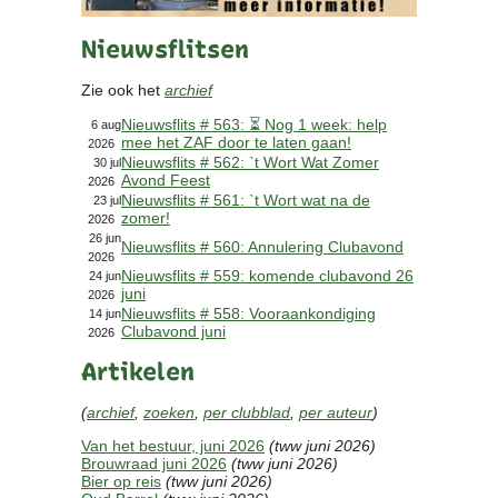
Contact
Nieuwsflitsen
Bericht
Locatie
Zie ook het
archief
Lid worden
Nieuwsflits # 563: ⏳ Nog 1 week: help
Brouwcursus
6 aug
mee het ZAF door te laten gaan!
2026
Nieuwsflits # 562: `t Wort Wat Zomer
30 jul
Avond Feest
Media
2026
Nieuwsflits # 561: `t Wort wat na de
23 jul
Artikelen
zomer!
2026
Foto's
26 jun
Nieuwsflits # 560: Annulering Clubavond
2026
Links
Nieuwsflits # 559: komende clubavond 26
24 jun
Nieuwsflitsen
juni
2026
Video
Nieuwsflits # 558: Vooraankondiging
14 jun
Clubavond juni
2026
Artikelen
Sponsoren
(
archief
,
zoeken
,
per clubblad
,
per auteur
)
Inloggen
Van het bestuur, juni 2026
(tww juni 2026)
Brouwraad juni 2026
(tww juni 2026)
Bier op reis
(tww juni 2026)