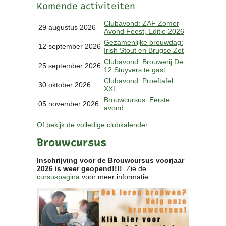
Komende activiteiten
Clubkalender
Informatie
Clubavond: ZAF Zomer
29 augustus 2026
Avond Feest, Editie 2026
Bestuur
Gezamenlijke brouwdag:
- Historie
12 september 2026
Irish Stout en Brugse Zot
Reglementen
Clubavond: Brouwerij De
25 september 2026
Privacyverklaring
12 Stuyvers te gast
Commissies
Clubavond: Proeftafel
30 oktober 2026
XXL
Polderbok
Brouwcursus: Eerste
Wedstrijduitslagen
05 november 2026
avond
Prijzen
Of bekijk de volledige clubkalender
.
Bijzondere Leden
- Keurmeesters
Brouwcursus
- Professioneel
- Biersommeliers
Inschrijving voor de Brouwcursus voorjaar
2026 is weer geopend!!!!
. Zie de
cursuspagina
voor meer informatie.
Recepten
Recepten
Zoeken