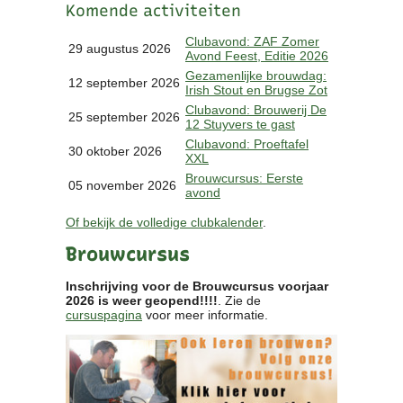
Komende activiteiten
Clubkalender
Informatie
Clubavond: ZAF Zomer
29 augustus 2026
Avond Feest, Editie 2026
Bestuur
Gezamenlijke brouwdag:
- Historie
12 september 2026
Irish Stout en Brugse Zot
Reglementen
Clubavond: Brouwerij De
25 september 2026
Privacyverklaring
12 Stuyvers te gast
Commissies
Clubavond: Proeftafel
30 oktober 2026
XXL
Polderbok
Brouwcursus: Eerste
Wedstrijduitslagen
05 november 2026
avond
Prijzen
Of bekijk de volledige clubkalender
.
Bijzondere Leden
- Keurmeesters
Brouwcursus
- Professioneel
- Biersommeliers
Inschrijving voor de Brouwcursus voorjaar
2026 is weer geopend!!!!
. Zie de
cursuspagina
voor meer informatie.
Recepten
Recepten
Zoeken