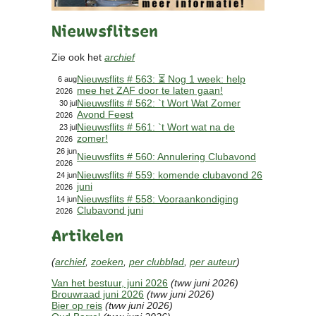
Contact
Nieuwsflitsen
Bericht
Locatie
Zie ook het
archief
Lid worden
Nieuwsflits # 563: ⏳ Nog 1 week: help
Brouwcursus
6 aug
mee het ZAF door te laten gaan!
2026
Nieuwsflits # 562: `t Wort Wat Zomer
30 jul
Avond Feest
Media
2026
Nieuwsflits # 561: `t Wort wat na de
23 jul
Artikelen
zomer!
2026
Foto's
26 jun
Nieuwsflits # 560: Annulering Clubavond
2026
Links
Nieuwsflits # 559: komende clubavond 26
24 jun
Nieuwsflitsen
juni
2026
Video
Nieuwsflits # 558: Vooraankondiging
14 jun
Clubavond juni
2026
Artikelen
Sponsoren
(
archief
,
zoeken
,
per clubblad
,
per auteur
)
Inloggen
Van het bestuur, juni 2026
(tww juni 2026)
Brouwraad juni 2026
(tww juni 2026)
Bier op reis
(tww juni 2026)