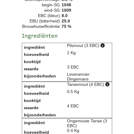
begin-SG:
1048
Clubkalender
eind-SG:
1009
Informatie
EBC (kleur):
8.0
Bestuur
EBU (bitterheid):
25.0
- Historie
Brouwhuisefficiëntie:
75 %
Reglementen
Ingrediënten
Privacyverklaring
Pilsmout (3 EBC)
Commissies
1 Kg
Polderbok
Wedstrijduitslagen
3 EBC
Prijzen
Leverancier:
Bijzondere Leden
Dingemans
- Keurmeesters
Tarwemout (4 EBC)
- Professioneel
0.5 Kg
- Biersommeliers
4 EBC
Recepten
Recepten
Ongemoute Tarwe (3
Zoeken
EBC)
0.4 Kg