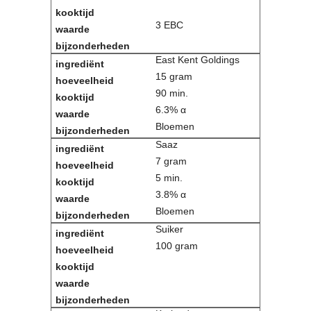
Contact
3 EBC
Bericht
Locatie
East Kent Goldings
Lid worden
15 gram
Brouwcursus
90 min.
6.3% α
Media
Bloemen
Artikelen
Saaz
Foto's
7 gram
Links
5 min.
Nieuwsflitsen
3.8% α
Video
Bloemen
Suiker
Sponsoren
100 gram
Inloggen