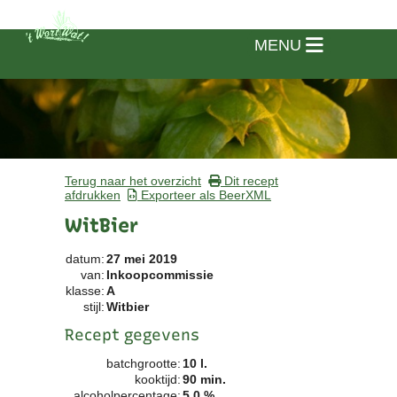
MENU
Terug naar het overzicht
Dit recept
afdrukken
Exporteer als BeerXML
WitBier
datum:
27 mei 2019
van:
Inkoopcommissie
klasse:
A
stijl:
Witbier
Recept gegevens
Home
batchgrootte:
10 l.
kooktijd:
90 min.
Vereniging
alcoholpercentage:
5.0 %