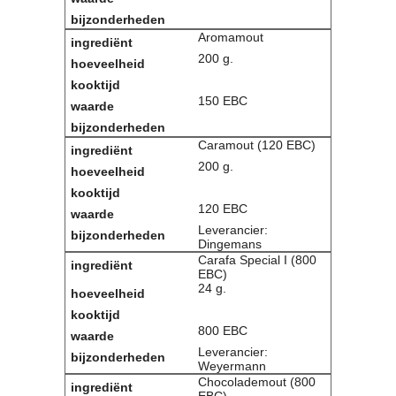
Contact
Aromamout
Bericht
200 g.
Locatie
Lid worden
Brouwcursus
150 EBC
Caramout (120 EBC)
Media
200 g.
Artikelen
Foto's
Links
120 EBC
Nieuwsflitsen
Leverancier:
Dingemans
Video
Carafa Special I (800
EBC)
24 g.
Sponsoren
Inloggen
800 EBC
Leverancier:
Weyermann
Chocolademout (800
EBC)