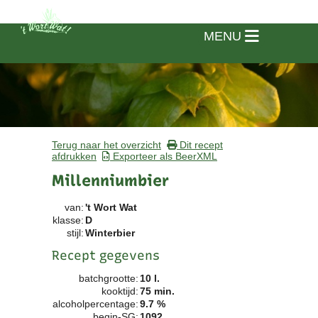
MENU
Terug naar het overzicht
Dit recept
afdrukken
Exporteer als BeerXML
Millenniumbier
van:
't Wort Wat
klasse:
D
stijl:
Winterbier
Recept gegevens
batchgrootte:
10 l.
Home
kooktijd:
75 min.
alcoholpercentage:
9.7 %
Vereniging
begin-SG:
1092