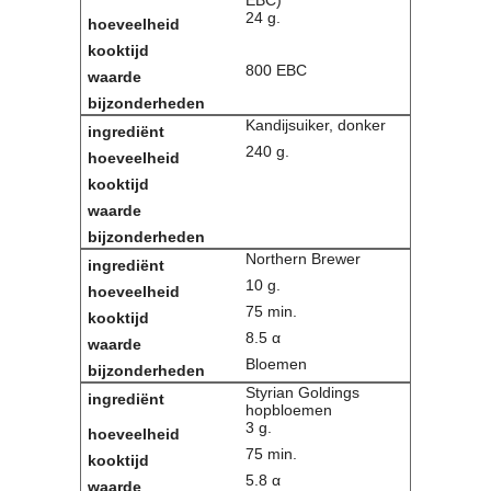
24 g.
800 EBC
Kandijsuiker, donker
240 g.
Northern Brewer
10 g.
75 min.
8.5 α
Bloemen
Styrian Goldings
hopbloemen
3 g.
75 min.
5.8 α