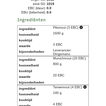
eind-SG:
1019
Clubkalender
EBC (kleur):
0.0
Informatie
EBU (bitterheid):
0.0
Bestuur
Ingrediënten
- Historie
Reglementen
Pilsmout (3 EBC)
Privacyverklaring
1600 g.
Commissies
Polderbok
3 EBC
Wedstrijduitslagen
Leverancier:
Prijzen
Dingemans
Munichmout (20 EBC)
Bijzondere Leden
800 g.
- Keurmeesters
- Professioneel
- Biersommeliers
20 EBC
Tarwemout (4 EBC)
Recepten
240 g.
Recepten
Zoeken
4 EBC