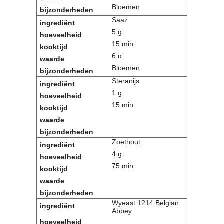
Bloemen
Saaz
5 g.
15 min.
6 α
Bloemen
Steranijs
1 g.
15 min.
Zoethout
4 g.
75 min.
Wyeast 1214 Belgian
Abbey