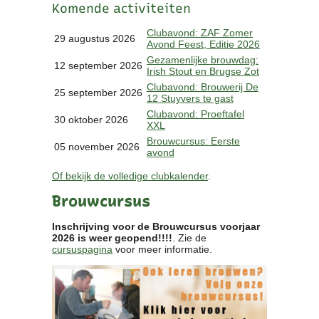
Komende activiteiten
Clubkalender
Informatie
Clubavond: ZAF Zomer
29 augustus 2026
Avond Feest, Editie 2026
Bestuur
Gezamenlijke brouwdag:
- Historie
12 september 2026
Irish Stout en Brugse Zot
Reglementen
Clubavond: Brouwerij De
25 september 2026
Privacyverklaring
12 Stuyvers te gast
Commissies
Clubavond: Proeftafel
30 oktober 2026
XXL
Polderbok
Brouwcursus: Eerste
Wedstrijduitslagen
05 november 2026
avond
Prijzen
Of bekijk de volledige clubkalender
.
Bijzondere Leden
- Keurmeesters
Brouwcursus
- Professioneel
- Biersommeliers
Inschrijving voor de Brouwcursus voorjaar
2026 is weer geopend!!!!
. Zie de
cursuspagina
voor meer informatie.
Recepten
Recepten
Zoeken