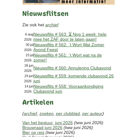
Contact
Nieuwsflitsen
Bericht
Locatie
Zie ook het
archief
Lid worden
Nieuwsflits # 563: ⏳ Nog 1 week: help
Brouwcursus
6 aug
mee het ZAF door te laten gaan!
2026
Nieuwsflits # 562: `t Wort Wat Zomer
30 jul
Avond Feest
Media
2026
Nieuwsflits # 561: `t Wort wat na de
23 jul
Artikelen
zomer!
2026
Foto's
26 jun
Nieuwsflits # 560: Annulering Clubavond
2026
Links
Nieuwsflits # 559: komende clubavond 26
24 jun
Nieuwsflitsen
juni
2026
Video
Nieuwsflits # 558: Vooraankondiging
14 jun
Clubavond juni
2026
Artikelen
Sponsoren
(
archief
,
zoeken
,
per clubblad
,
per auteur
)
Inloggen
Van het bestuur, juni 2026
(tww juni 2026)
Brouwraad juni 2026
(tww juni 2026)
Bier op reis
(tww juni 2026)