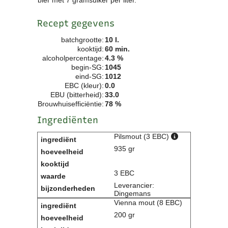
Contact
Recept gegevens
Bericht
Locatie
batchgrootte:
10 l.
Lid worden
kooktijd:
60 min.
Brouwcursus
alcoholpercentage:
4.3 %
begin-SG:
1045
eind-SG:
1012
Media
EBC (kleur):
0.0
EBU (bitterheid):
33.0
Artikelen
Brouwhuisefficiëntie:
78 %
Foto's
Ingrediënten
Links
Nieuwsflitsen
Pilsmout (3 EBC)
Video
935 gr
Sponsoren
3 EBC
Leverancier:
Inloggen
Dingemans
Vienna mout (8 EBC)
200 gr