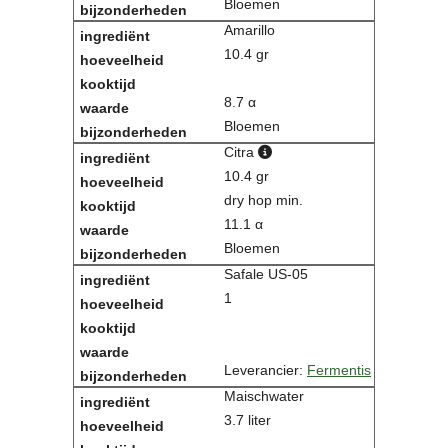
Bloemen
Amarillo
10.4 gr
8.7 α
Bloemen
Citra
10.4 gr
dry hop min.
11.1 α
Bloemen
Safale US-05
1
Leverancier:
Fermentis
Maischwater
3.7 liter