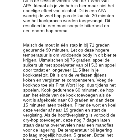
Dit is de session variant van de 't Wort Wat
APA. Ideaal als je zin heb in bier maar niet het
Clubkalender
nadelige effect van alcohol. Dit is een APA
Informatie
waarbij de veel hop pas de laatste 20 minuten
Bestuur
van het kookproces worden toegevoegd. Dit
resulteert in een mooi soepele bitterheid en
- Historie
een enorm hop aroma.
Reglementen
Privacyverklaring
Maisch de mout in één stap in bij 71 graden
Commissies
gedurende 90 minuten. Let op deze hogere
temperatuur is om voldoende body in dit bier te
Polderbok
krijgen. Uitmaischen bij 76 graden. spoel de
Wedstrijduitslagen
suikers uit met spoelwater van pH 5,3 en spoel
door totdat er ongeveer 11,5 liter in je
Prijzen
kookketel zit. Dit is om de verliezen tijdens
Bijzondere Leden
koken en vergisten te compenseren. Voeg de
- Keurmeesters
kookhop toe als First Wort Hop, dus tijdens het
spoelen. Kook gedurende 60 minuten, de hop
- Professioneel
aan het einde van de kook toevoegen als de
- Biersommeliers
wort is afgekoeld naar 80 graden en dan deze
15 minuten laten trekken. Filter de wort en koel
deze verder af naar 19 graden en start de
vergisting. Als de hoofdvergisting is voltooid de
Recepten
dry-hop toevoegen, deze nog 7 dagen laten
Recepten
staan daarna overhevelen naar een mandfles
voor de lagering. De temperatuur bij lagering
Zoeken
zo laag mogelijk houden, 5 graden. Bottel het
bier met 7 gramsuiker per liter.