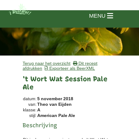
MENU
Terug naar het overzicht
Dit recept
afdrukken
Exporteer als BeerXML
't Wort Wat Session Pale
Ale
datum:
5 november 2018
van:
Theo van Eijden
klasse:
A
stijl:
American Pale Ale
Beschrijving
Home
Vereniging