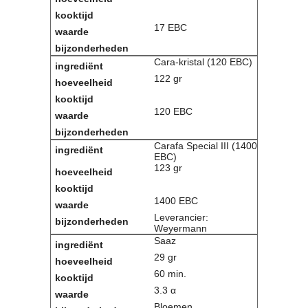
Contact
17 EBC
Bericht
Locatie
Cara-kristal (120 EBC)
Lid worden
Brouwcursus
122 gr
120 EBC
Media
Artikelen
Carafa Special III (1400
Foto's
EBC)
Links
123 gr
Nieuwsflitsen
Video
1400 EBC
Leverancier:
Weyermann
Sponsoren
Saaz
Inloggen
29 gr
60 min.
3.3 α
Bloemen