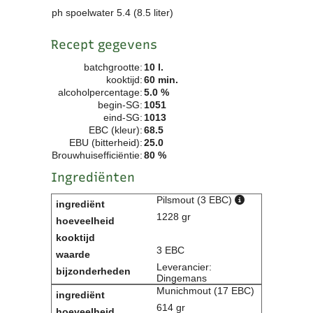
ph spoelwater 5.4 (8.5 liter)
Clubkalender
Informatie
Recept gegevens
Bestuur
- Historie
batchgrootte:
10 l.
Reglementen
kooktijd:
60 min.
alcoholpercentage:
5.0 %
Privacyverklaring
begin-SG:
1051
Commissies
eind-SG:
1013
Polderbok
EBC (kleur):
68.5
Wedstrijduitslagen
EBU (bitterheid):
25.0
Brouwhuisefficiëntie:
80 %
Prijzen
Bijzondere Leden
Ingrediënten
- Keurmeesters
Pilsmout (3 EBC)
- Professioneel
1228 gr
- Biersommeliers
3 EBC
Recepten
Leverancier:
Recepten
Dingemans
Munichmout (17 EBC)
Zoeken
614 gr