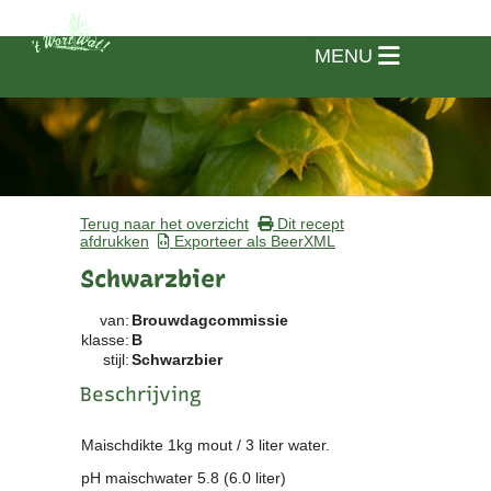
MENU
Terug naar het overzicht
Dit recept
afdrukken
Exporteer als BeerXML
Schwarzbier
van:
Brouwdagcommissie
klasse:
B
stijl:
Schwarzbier
Beschrijving
Home
Maischdikte 1kg mout / 3 liter water.
pH maischwater 5.8 (6.0 liter)
Vereniging