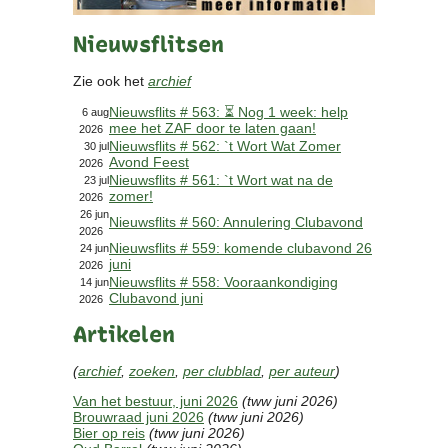
Contact
Nieuwsflitsen
Bericht
Locatie
Zie ook het
archief
Lid worden
Nieuwsflits # 563: ⏳ Nog 1 week: help
Brouwcursus
6 aug
mee het ZAF door te laten gaan!
2026
Nieuwsflits # 562: `t Wort Wat Zomer
30 jul
Avond Feest
Media
2026
Nieuwsflits # 561: `t Wort wat na de
23 jul
Artikelen
zomer!
2026
Foto's
26 jun
Nieuwsflits # 560: Annulering Clubavond
2026
Links
Nieuwsflits # 559: komende clubavond 26
24 jun
Nieuwsflitsen
juni
2026
Video
Nieuwsflits # 558: Vooraankondiging
14 jun
Clubavond juni
2026
Artikelen
Sponsoren
(
archief
,
zoeken
,
per clubblad
,
per auteur
)
Inloggen
Van het bestuur, juni 2026
(tww juni 2026)
Brouwraad juni 2026
(tww juni 2026)
Bier op reis
(tww juni 2026)