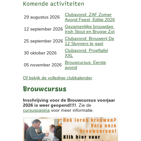
Komende activiteiten
Clubkalender
Informatie
Clubavond: ZAF Zomer
29 augustus 2026
Avond Feest, Editie 2026
Bestuur
Gezamenlijke brouwdag:
- Historie
12 september 2026
Irish Stout en Brugse Zot
Reglementen
Clubavond: Brouwerij De
25 september 2026
Privacyverklaring
12 Stuyvers te gast
Commissies
Clubavond: Proeftafel
30 oktober 2026
XXL
Polderbok
Brouwcursus: Eerste
Wedstrijduitslagen
05 november 2026
avond
Prijzen
Of bekijk de volledige clubkalender
.
Bijzondere Leden
- Keurmeesters
Brouwcursus
- Professioneel
- Biersommeliers
Inschrijving voor de Brouwcursus voorjaar
2026 is weer geopend!!!!
. Zie de
cursuspagina
voor meer informatie.
Recepten
Recepten
Zoeken