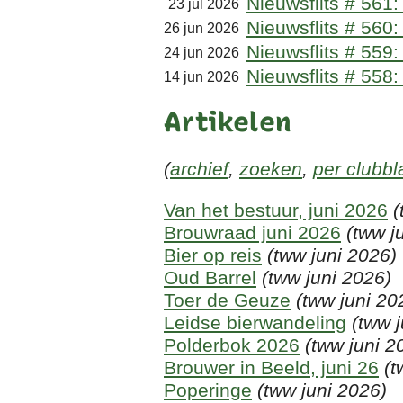
Nieuwsflits # 561:
23 jul 2026
Nieuwsflits # 560
26 jun 2026
Nieuwsflits # 559
24 jun 2026
Nieuwsflits # 558
14 jun 2026
Artikelen
(
archief
,
zoeken
,
per clubbl
Van het bestuur, juni 2026
(
Brouwraad juni 2026
(tww j
Bier op reis
(tww juni 2026)
Oud Barrel
(tww juni 2026)
Toer de Geuze
(tww juni 20
Leidse bierwandeling
(tww 
Polderbok 2026
(tww juni 2
Brouwer in Beeld, juni 26
(t
Poperinge
(tww juni 2026)