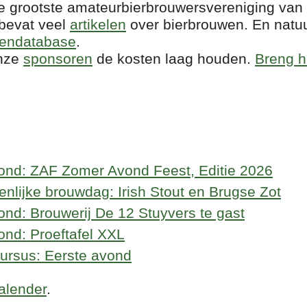
 de grootste amateurbierbrouwersvereniging van
 bevat veel
artikelen
over bierbrouwen. En natuur
tendatabase
.
onze
sponsoren
de kosten laag houden.
Breng h
ond: ZAF Zomer Avond Feest, Editie 2026
lijke brouwdag: Irish Stout en Brugse Zot
nd: Brouwerij De 12 Stuyvers te gast
nd: Proeftafel XXL
ursus: Eerste avond
kalender
.