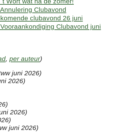
 `t Wort wat na de zomer!
: Annulering Clubavond
: komende clubavond 26 juni
: Vooraankondiging Clubavond juni
ad
,
per auteur
)
tww juni 2026)
uni 2026)
26)
juni 2026)
026)
ww juni 2026)