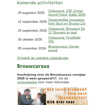
Komende activiteiten
Clubkalender
Informatie
Clubavond: ZAF Zomer
29 augustus 2026
Avond Feest, Editie 2026
Bestuur
Gezamenlijke brouwdag:
- Historie
12 september 2026
Irish Stout en Brugse Zot
Reglementen
Clubavond: Brouwerij De
25 september 2026
Privacyverklaring
12 Stuyvers te gast
Commissies
Clubavond: Proeftafel
30 oktober 2026
XXL
Polderbok
Brouwcursus: Eerste
Wedstrijduitslagen
05 november 2026
avond
Prijzen
Of bekijk de volledige clubkalender
.
Bijzondere Leden
- Keurmeesters
Brouwcursus
- Professioneel
- Biersommeliers
Inschrijving voor de Brouwcursus voorjaar
2026 is weer geopend!!!!
. Zie de
cursuspagina
voor meer informatie.
Recepten
Recepten
Zoeken