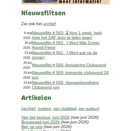
Contact
Nieuwsflitsen
Bericht
Locatie
Zie ook het
archief
Lid worden
Nieuwsflits # 563: ⏳ Nog 1 week: help
Brouwcursus
6 aug
mee het ZAF door te laten gaan!
2026
Nieuwsflits # 562: `t Wort Wat Zomer
30 jul
Avond Feest
Media
2026
Nieuwsflits # 561: `t Wort wat na de
23 jul
Artikelen
zomer!
2026
Foto's
26 jun
Nieuwsflits # 560: Annulering Clubavond
2026
Links
Nieuwsflits # 559: komende clubavond 26
24 jun
Nieuwsflitsen
juni
2026
Video
Nieuwsflits # 558: Vooraankondiging
14 jun
Clubavond juni
2026
Artikelen
Sponsoren
(
archief
,
zoeken
,
per clubblad
,
per auteur
)
Inloggen
Van het bestuur, juni 2026
(tww juni 2026)
Brouwraad juni 2026
(tww juni 2026)
Bier op reis
(tww juni 2026)