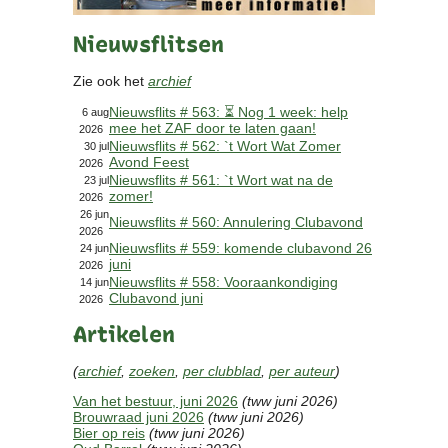
Contact
Nieuwsflitsen
Bericht
Locatie
Zie ook het
archief
Lid worden
Nieuwsflits # 563: ⏳ Nog 1 week: help
Brouwcursus
6 aug
mee het ZAF door te laten gaan!
2026
Nieuwsflits # 562: `t Wort Wat Zomer
30 jul
Avond Feest
Media
2026
Nieuwsflits # 561: `t Wort wat na de
23 jul
Artikelen
zomer!
2026
Foto's
26 jun
Nieuwsflits # 560: Annulering Clubavond
2026
Links
Nieuwsflits # 559: komende clubavond 26
24 jun
Nieuwsflitsen
juni
2026
Video
Nieuwsflits # 558: Vooraankondiging
14 jun
Clubavond juni
2026
Artikelen
Sponsoren
(
archief
,
zoeken
,
per clubblad
,
per auteur
)
Inloggen
Van het bestuur, juni 2026
(tww juni 2026)
Brouwraad juni 2026
(tww juni 2026)
Bier op reis
(tww juni 2026)