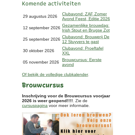
Komende activiteiten
Clubkalender
Informatie
Clubavond: ZAF Zomer
29 augustus 2026
Avond Feest, Editie 2026
Bestuur
Gezamenlijke brouwdag:
- Historie
12 september 2026
Irish Stout en Brugse Zot
Reglementen
Clubavond: Brouwerij De
25 september 2026
Privacyverklaring
12 Stuyvers te gast
Commissies
Clubavond: Proeftafel
30 oktober 2026
XXL
Polderbok
Brouwcursus: Eerste
Wedstrijduitslagen
05 november 2026
avond
Prijzen
Of bekijk de volledige clubkalender
.
Bijzondere Leden
- Keurmeesters
Brouwcursus
- Professioneel
- Biersommeliers
Inschrijving voor de Brouwcursus voorjaar
2026 is weer geopend!!!!
. Zie de
cursuspagina
voor meer informatie.
Recepten
Recepten
Zoeken