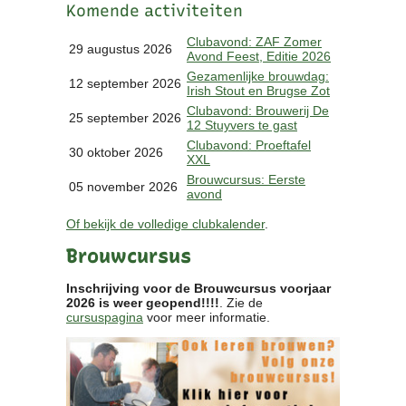
Komende activiteiten
Clubkalender
Informatie
Clubavond: ZAF Zomer
29 augustus 2026
Avond Feest, Editie 2026
Bestuur
Gezamenlijke brouwdag:
- Historie
12 september 2026
Irish Stout en Brugse Zot
Reglementen
Clubavond: Brouwerij De
25 september 2026
Privacyverklaring
12 Stuyvers te gast
Commissies
Clubavond: Proeftafel
30 oktober 2026
XXL
Polderbok
Brouwcursus: Eerste
Wedstrijduitslagen
05 november 2026
avond
Prijzen
Of bekijk de volledige clubkalender
.
Bijzondere Leden
- Keurmeesters
Brouwcursus
- Professioneel
- Biersommeliers
Inschrijving voor de Brouwcursus voorjaar
2026 is weer geopend!!!!
. Zie de
cursuspagina
voor meer informatie.
Recepten
Recepten
Zoeken