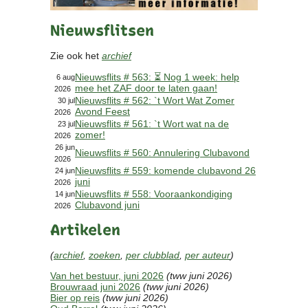
Contact
Nieuwsflitsen
Bericht
Locatie
Zie ook het
archief
Lid worden
Nieuwsflits # 563: ⏳ Nog 1 week: help
Brouwcursus
6 aug
mee het ZAF door te laten gaan!
2026
Nieuwsflits # 562: `t Wort Wat Zomer
30 jul
Avond Feest
Media
2026
Nieuwsflits # 561: `t Wort wat na de
23 jul
Artikelen
zomer!
2026
Foto's
26 jun
Nieuwsflits # 560: Annulering Clubavond
2026
Links
Nieuwsflits # 559: komende clubavond 26
24 jun
Nieuwsflitsen
juni
2026
Video
Nieuwsflits # 558: Vooraankondiging
14 jun
Clubavond juni
2026
Artikelen
Sponsoren
(
archief
,
zoeken
,
per clubblad
,
per auteur
)
Inloggen
Van het bestuur, juni 2026
(tww juni 2026)
Brouwraad juni 2026
(tww juni 2026)
Bier op reis
(tww juni 2026)