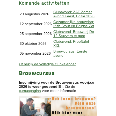
Komende activiteiten
Clubkalender
Informatie
Clubavond: ZAF Zomer
29 augustus 2026
Avond Feest, Editie 2026
Bestuur
Gezamenlijke brouwdag:
- Historie
12 september 2026
Irish Stout en Brugse Zot
Reglementen
Clubavond: Brouwerij De
25 september 2026
Privacyverklaring
12 Stuyvers te gast
Commissies
Clubavond: Proeftafel
30 oktober 2026
XXL
Polderbok
Brouwcursus: Eerste
Wedstrijduitslagen
05 november 2026
avond
Prijzen
Of bekijk de volledige clubkalender
.
Bijzondere Leden
- Keurmeesters
Brouwcursus
- Professioneel
- Biersommeliers
Inschrijving voor de Brouwcursus voorjaar
2026 is weer geopend!!!!
. Zie de
cursuspagina
voor meer informatie.
Recepten
Recepten
Zoeken