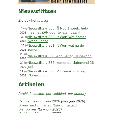
Contact
Nieuwsflitsen
Bericht
Locatie
Zie ook het
archief
Lid worden
Nieuwsflits # 563: ⏳ Nog 1 week: help
Brouwcursus
6 aug
mee het ZAF door te laten gaan!
2026
Nieuwsflits # 562: `t Wort Wat Zomer
30 jul
Avond Feest
Media
2026
Nieuwsflits # 561: `t Wort wat na de
23 jul
Artikelen
zomer!
2026
Foto's
26 jun
Nieuwsflits # 560: Annulering Clubavond
2026
Links
Nieuwsflits # 559: komende clubavond 26
24 jun
Nieuwsflitsen
juni
2026
Video
Nieuwsflits # 558: Vooraankondiging
14 jun
Clubavond juni
2026
Artikelen
Sponsoren
(
archief
,
zoeken
,
per clubblad
,
per auteur
)
Inloggen
Van het bestuur, juni 2026
(tww juni 2026)
Brouwraad juni 2026
(tww juni 2026)
Bier op reis
(tww juni 2026)