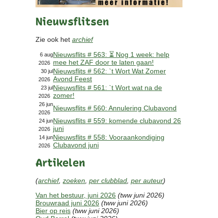
Contact
Nieuwsflitsen
Bericht
Locatie
Zie ook het
archief
Lid worden
Nieuwsflits # 563: ⏳ Nog 1 week: help
Brouwcursus
6 aug
mee het ZAF door te laten gaan!
2026
Nieuwsflits # 562: `t Wort Wat Zomer
30 jul
Avond Feest
Media
2026
Nieuwsflits # 561: `t Wort wat na de
23 jul
Artikelen
zomer!
2026
Foto's
26 jun
Nieuwsflits # 560: Annulering Clubavond
2026
Links
Nieuwsflits # 559: komende clubavond 26
24 jun
Nieuwsflitsen
juni
2026
Video
Nieuwsflits # 558: Vooraankondiging
14 jun
Clubavond juni
2026
Artikelen
Sponsoren
(
archief
,
zoeken
,
per clubblad
,
per auteur
)
Inloggen
Van het bestuur, juni 2026
(tww juni 2026)
Brouwraad juni 2026
(tww juni 2026)
Bier op reis
(tww juni 2026)