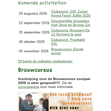
Komende activiteiten
Clubkalender
Informatie
Clubavond: ZAF Zomer
29 augustus 2026
Avond Feest, Editie 2026
Bestuur
Gezamenlijke brouwdag:
- Historie
12 september 2026
Irish Stout en Brugse Zot
Reglementen
Clubavond: Brouwerij De
25 september 2026
Privacyverklaring
12 Stuyvers te gast
Commissies
Clubavond: Proeftafel
30 oktober 2026
XXL
Polderbok
Brouwcursus: Eerste
Wedstrijduitslagen
05 november 2026
avond
Prijzen
Of bekijk de volledige clubkalender
.
Bijzondere Leden
- Keurmeesters
Brouwcursus
- Professioneel
- Biersommeliers
Inschrijving voor de Brouwcursus voorjaar
2026 is weer geopend!!!!
. Zie de
cursuspagina
voor meer informatie.
Recepten
Recepten
Zoeken