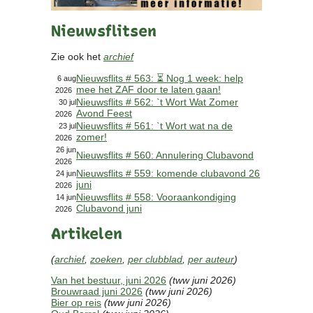
Contact
Nieuwsflitsen
Bericht
Locatie
Zie ook het
archief
Lid worden
Nieuwsflits # 563: ⏳ Nog 1 week: help
Brouwcursus
6 aug
mee het ZAF door te laten gaan!
2026
Nieuwsflits # 562: `t Wort Wat Zomer
30 jul
Avond Feest
Media
2026
Nieuwsflits # 561: `t Wort wat na de
23 jul
Artikelen
zomer!
2026
Foto's
26 jun
Nieuwsflits # 560: Annulering Clubavond
2026
Links
Nieuwsflits # 559: komende clubavond 26
24 jun
Nieuwsflitsen
juni
2026
Video
Nieuwsflits # 558: Vooraankondiging
14 jun
Clubavond juni
2026
Artikelen
Sponsoren
(
archief
,
zoeken
,
per clubblad
,
per auteur
)
Inloggen
Van het bestuur, juni 2026
(tww juni 2026)
Brouwraad juni 2026
(tww juni 2026)
Bier op reis
(tww juni 2026)