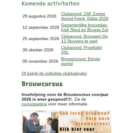
Komende activiteiten
Clubkalender
Informatie
Clubavond: ZAF Zomer
29 augustus 2026
Avond Feest, Editie 2026
Bestuur
Gezamenlijke brouwdag:
- Historie
12 september 2026
Irish Stout en Brugse Zot
Reglementen
Clubavond: Brouwerij De
25 september 2026
Privacyverklaring
12 Stuyvers te gast
Commissies
Clubavond: Proeftafel
30 oktober 2026
XXL
Polderbok
Brouwcursus: Eerste
Wedstrijduitslagen
05 november 2026
avond
Prijzen
Of bekijk de volledige clubkalender
.
Bijzondere Leden
- Keurmeesters
Brouwcursus
- Professioneel
- Biersommeliers
Inschrijving voor de Brouwcursus voorjaar
2026 is weer geopend!!!!
. Zie de
cursuspagina
voor meer informatie.
Recepten
Recepten
Zoeken