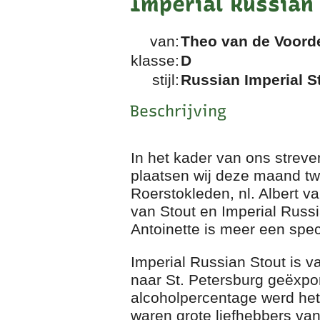
Imperial Russian
van:
Theo van de Voord
klasse:
D
stijl:
Russian Imperial S
Beschrijving
In het kader van ons strev
plaatsen wij deze maand tw
Roerstokleden, nl. Albert v
van Stout en Imperial Russi
Antoinette is meer een spec
Imperial Russian Stout is 
naar St. Petersburg geëxpo
alcoholpercentage werd het
waren grote liefhebbers van 