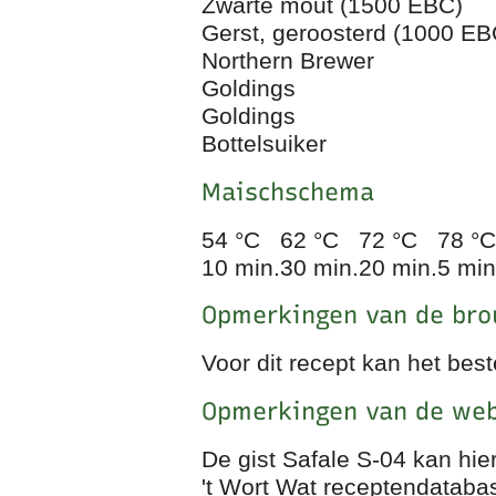
Zwarte mout (1500 EBC)
Gerst, geroosterd (1000 E
Northern Brewer
Goldings
Goldings
Bottelsuiker
Maischschema
54 °C
62 °C
72 °C
78 °C
10 min.
30 min.
20 min.
5 min
Opmerkingen van de br
Voor dit recept kan het best
Opmerkingen van de web
De gist Safale S-04 kan hi
't Wort Wat receptendataba