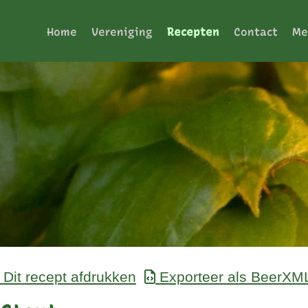
Home
Vereniging
Recepten
Contact
Me
Dit recept afdrukken
Exporteer als BeerXM