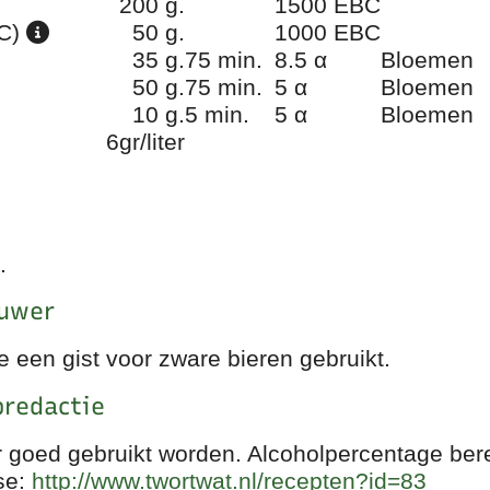
200 g.
1500 EBC
BC)
50 g.
1000 EBC
35 g.
75 min.
8.5 α
Bloemen
50 g.
75 min.
5 α
Bloemen
10 g.
5 min.
5 α
Bloemen
6gr/liter
.
ouwer
e een gist voor zware bieren gebruikt.
redactie
er goed gebruikt worden. Alcoholpercentage b
se:
http://www.twortwat.nl/recepten?id=83