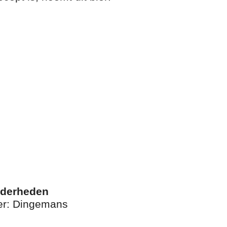
nderheden
er: Dingemans