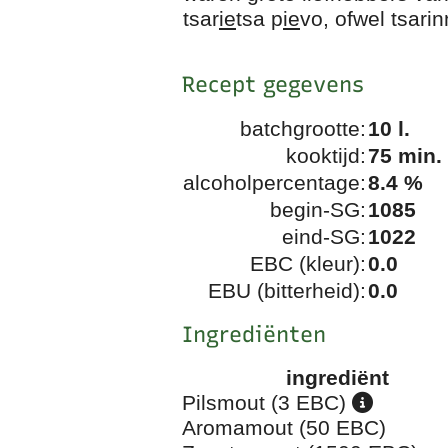
tsar
ie
tsa p
ie
vo, ofwel tsari
Recept gegevens
batchgrootte:
10 l.
kooktijd:
75 min.
alcoholpercentage:
8.4 %
begin-SG:
1085
eind-SG:
1022
EBC (kleur):
0.0
EBU (bitterheid):
0.0
Ingrediënten
ingrediënt
Pilsmout (3 EBC)
Aromamout (50 EBC)