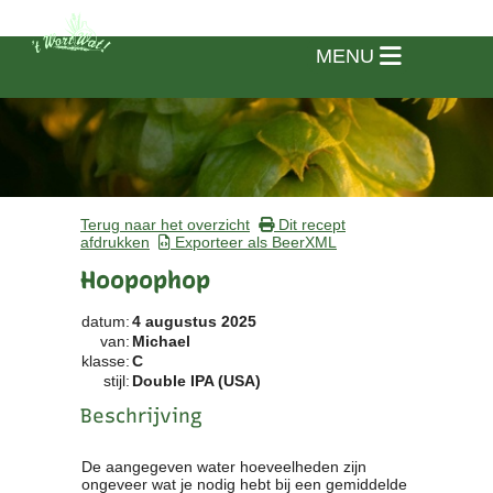
MENU
Terug naar het overzicht
Dit recept
afdrukken
Exporteer als BeerXML
Hoopophop
datum:
4 augustus 2025
van:
Michael
klasse:
C
stijl:
Double IPA (USA)
Beschrijving
Home
De aangegeven water hoeveelheden zijn
ongeveer wat je nodig hebt bij een gemiddelde
Vereniging