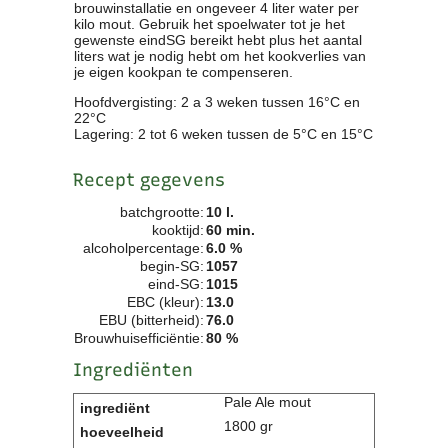
brouwinstallatie en ongeveer 4 liter water per
Clubkalender
kilo mout. Gebruik het spoelwater tot je het
gewenste eindSG bereikt hebt plus het aantal
Informatie
liters wat je nodig hebt om het kookverlies van
Bestuur
je eigen kookpan te compenseren.
- Historie
Hoofdvergisting: 2 a 3 weken tussen 16°C en
Reglementen
22°C
Privacyverklaring
Lagering: 2 tot 6 weken tussen de 5°C en 15°C
Commissies
Recept gegevens
Polderbok
Wedstrijduitslagen
batchgrootte:
10 l.
Prijzen
kooktijd:
60 min.
alcoholpercentage:
6.0 %
Bijzondere Leden
begin-SG:
1057
- Keurmeesters
eind-SG:
1015
- Professioneel
EBC (kleur):
13.0
- Biersommeliers
EBU (bitterheid):
76.0
Brouwhuisefficiëntie:
80 %
Ingrediënten
Recepten
Recepten
Pale Ale mout
Zoeken
1800 gr