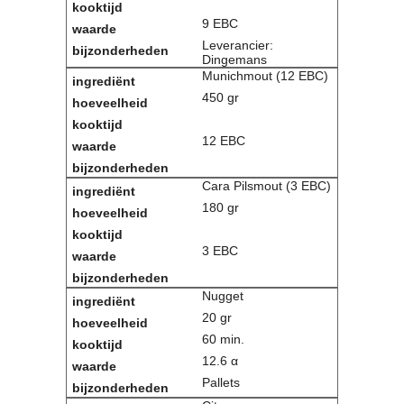
Contact
9 EBC
Bericht
Leverancier:
Dingemans
Locatie
Munichmout (12 EBC)
Lid worden
450 gr
Brouwcursus
12 EBC
Media
Artikelen
Cara Pilsmout (3 EBC)
Foto's
180 gr
Links
Nieuwsflitsen
3 EBC
Video
Nugget
Sponsoren
20 gr
Inloggen
60 min.
12.6 α
Pallets