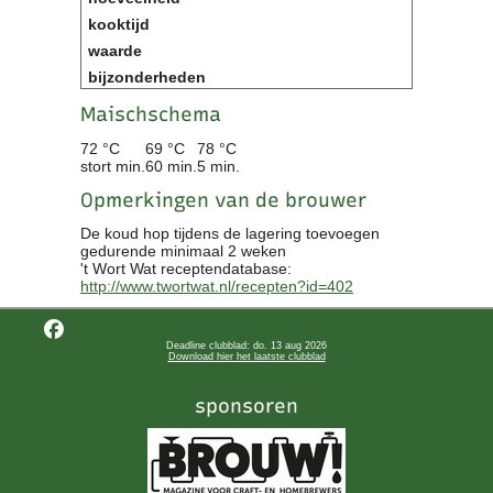
Maischschema
72 °C
69 °C
78 °C
stort min.
60 min.
5 min.
Opmerkingen van de brouwer
De koud hop tijdens de lagering toevoegen
gedurende minimaal 2 weken
't Wort Wat receptendatabase:
http://www.twortwat.nl/recepten?id=402
Deadline clubblad: do. 13 aug 2026
Download hier het laatste clubblad
sponsoren