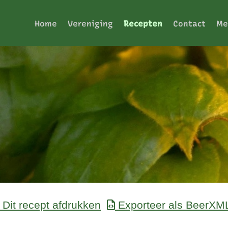
Home
Vereniging
Recepten
Contact
Me
Dit recept afdrukken
Exporteer als BeerXM