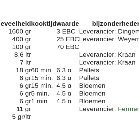
eveelheid
kooktijd
waarde
bijzonderhede
1600 gr
3 EBC
Leverancier: Dinge
400 gr
25 EBC
Leverancier: Weye
100 gr
70 EBC
8.6 ltr
Leverancier: Kraan
7 ltr
Leverancier: Kraan
18 gr
60 min.
6.3 α
Pallets
6 gr
15 min.
6.3 α
Pallets
6 gr
15 min.
4.5 α
Bloemen
6 gr
5 min.
4.5 α
Bloemen
6 gr
1 min.
4.5 α
Bloemen
11 gr
Leverancier:
Fermen
5 gr/ltr