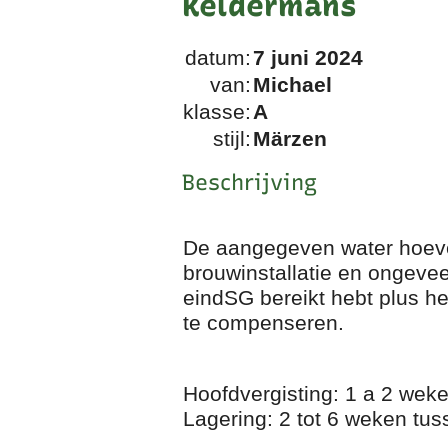
Keldermans
datum:
7 juni 2024
van:
Michael
klasse:
A
stijl:
Märzen
Beschrijving
De aangegeven water hoevee
brouwinstallatie en ongeveer
eindSG bereikt hebt plus he
te compenseren.
Hoofdvergisting: 1 a 2 wek
Lagering: 2 tot 6 weken tu