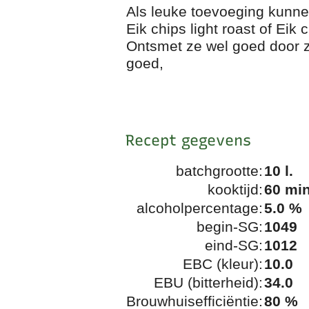
Als leuke toevoeging kunn
Eik chips light roast of Eik 
Ontsmet ze wel goed door ze
goed,
Recept gegevens
batchgrootte:
10 l.
kooktijd:
60 min
alcoholpercentage:
5.0 %
begin-SG:
1049
eind-SG:
1012
EBC (kleur):
10.0
EBU (bitterheid):
34.0
Brouwhuisefficiëntie:
80 %