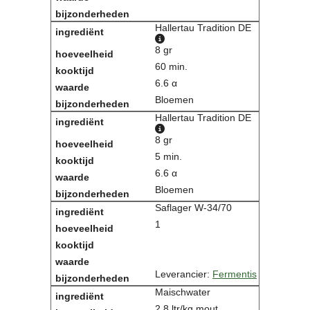
Hallertau Tradition DE
8 gr
60 min.
6.6 α
Bloemen
Hallertau Tradition DE
8 gr
5 min.
6.6 α
Bloemen
Saflager W-34/70
1
Leverancier:
Fermentis
Maischwater
2.8 ltr/kg mout