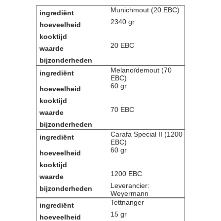
Contact
Munichmout (20 EBC)
2340 gr
Bericht
Locatie
Lid worden
20 EBC
Brouwcursus
Melanoïdemout (70
EBC)
Media
60 gr
Artikelen
Foto's
70 EBC
Links
Nieuwsflitsen
Carafa Special II (1200
Video
EBC)
60 gr
Sponsoren
1200 EBC
Inloggen
Leverancier:
Weyermann
Tettnanger
15 gr