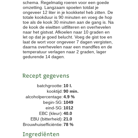
schema. Regelmatig roeren voor een goede
Clubkalender
omzetting. Langzaam spoelen totdat je
ongeveer 12 liter in je kookketel heb zitten. De
Informatie
totale kookduur is 90 minuten en voeg de hop
Bestuur
toe als de kook 30 minuten aan de gang is. Na
- Historie
de kook de eiwitten uitfilteren en overhevelen
naar het gistvat. Afkoelen naar 10 graden en
Reglementen
let op dat je goed belucht. Voeg de gist toe en
Privacyverklaring
laat de wort voor ongeveer 7 dagen vergisten,
daarna overhevelen naar een mandfles en de
Commissies
temperatuur verlagen naar 2 graden, lager
Polderbok
gedurende 14 dagen.
Wedstrijduitslagen
Prijzen
Recept gegevens
Bijzondere Leden
- Keurmeesters
batchgrootte:
10 l.
- Professioneel
kooktijd:
90 min.
alcoholpercentage:
4.9 %
- Biersommeliers
begin-SG:
1049
eind-SG:
1012
EBC (kleur):
40.0
Recepten
EBU (bitterheid):
21.0
Recepten
Brouwhuisefficiëntie:
78 %
Zoeken
Ingrediënten