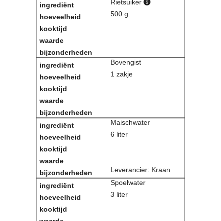
Rietsuiker
500 g.
Bovengist
1 zakje
Maischwater
6 liter
Leverancier: Kraan
Spoelwater
3 liter