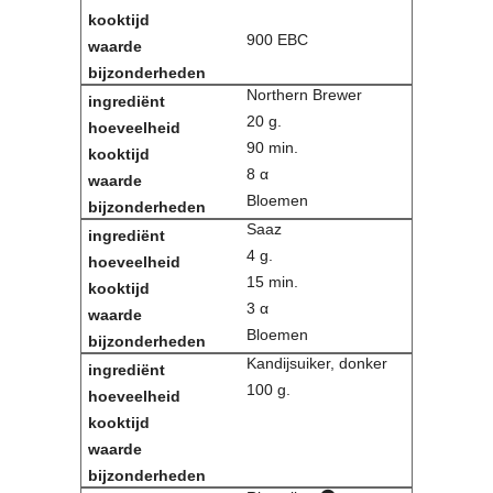
900 EBC
Northern Brewer
20 g.
90 min.
8 α
Bloemen
Saaz
4 g.
15 min.
3 α
Bloemen
Kandijsuiker, donker
100 g.