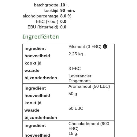
batchgrootte:
10 l.
Contact
kooktijd:
90 min.
Bericht
alcoholpercentage:
8.0 %
Locatie
EBC (kleur):
0.0
EBU (bitterheid):
0.0
Lid worden
Brouwcursus
Ingrediënten
Pilsmout (3 EBC)
Media
2.25 kg.
Artikelen
Foto's
3 EBC
Links
Leverancier:
Nieuwsflitsen
Dingemans
Video
Aromamout (50 EBC)
50 g.
Sponsoren
50 EBC
Inloggen
Chocolademout (900
EBC)
15 g.