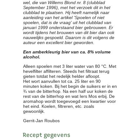
wel, die van Willems Blond nr. 8 (clubblad
Clubkalender
September 1996), met het verzoek dit in het
clubblad te plaatsen. Hij heeft namelijk naar
Informatie
aanleiding van het artikel 'Spoelen of niet
Bestuur
spoelen, dat is de vraag' uit het clubblad van
- Historie
januari 1999 onderstaand bier gebrouwen. Er
wordt tijdens het brouwen van dit bier dan ook
Reglementen
nauwelijks gespoeld. Daarom is dit volgens de
Privacyverklaring
auteur een excellent bier geworden.
Commissies
Een amberkleurig bier van ca. 8% volume
Polderbok
alcohol.
Wedstrijduitslagen
Alleen spoelen met 3 liter water van 80 °C. Met
Prijzen
hevelfilter affilteren. Steeds het filtraat terug
gieten totdat het redelijk helder afloopt.
Bijzondere Leden
Het wort aanvullen tot ca. 25 liter en 90
- Keurmeesters
minuten koken. Bij het begin de suikers er in en
¾ van de bitterhop. Na een half uur koken de
- Professioneel
rest van de bitterhop en wat Iers Mos erbij. De
- Biersommeliers
aromahop wordt toegevoegd een kwartier voor
het eind. Koelen, filtreren, etc. zoals
gewoonlijk.
Recepten
Gerrit-Jan Roubos
Recepten
Zoeken
Recept gegevens