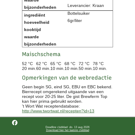
Leverancier: Kraan
Bottelsuiker
6gr/liter
Maischschema
52 °C
62 °C
65 °C
68 °C
72 °C
78 °C
20 min.
60 min.
10 min.
10 min.
50 min.
10 min.
Opmerkingen van de webredactie
Geen begin SG, eind SG, EBU en EBC bekend.
Bierrecept omgerekend uitgaande van een
recept voor 20-25 liter. De gist Brewferm Top
kan hier prima gebruikt worden.
't Wort Wat receptendatabase:
http://www.twortwat.nl/recepten?id=13
Deadline clubblad: do. 13 aug 2026
Download hier het laatste clubblad