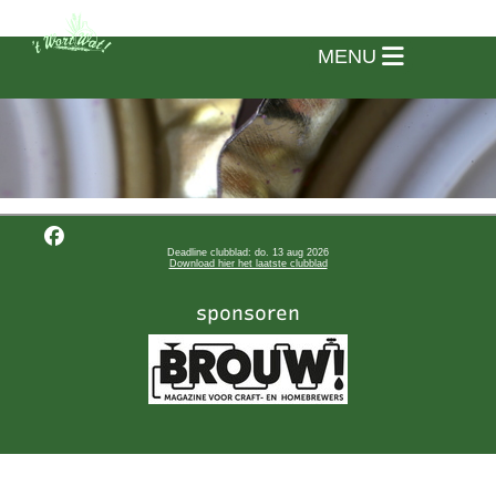
MENU
Deadline clubblad: do. 13 aug 2026
Download hier het laatste clubblad
sponsoren
Home
Vereniging