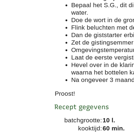
Bepaal het S.G., dit d
water.
Doe de wort in de gro
Flink beluchten met 
Dan de giststarter er
Zet de gistingsemmer
Omgevingstemperatuur
Laat de eerste vergis
Hevel over in de klar
waarna het bottelen 
Na ongeveer 3 maande
Proost!
Recept gegevens
batchgrootte:
10 l.
kooktijd:
60 min.