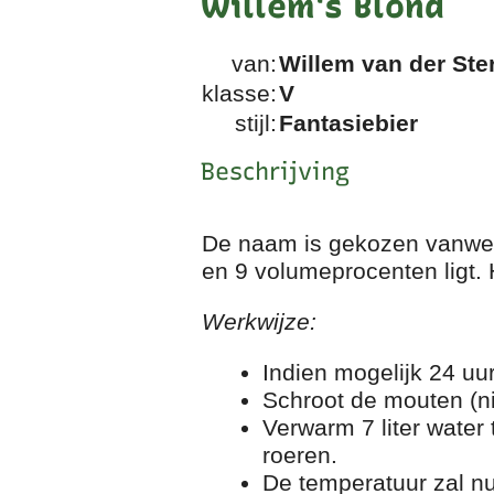
Willem's Blond
van:
Willem van der Ste
klasse:
V
stijl:
Fantasiebier
Beschrijving
De naam is gekozen vanwege
en 9 volumeprocenten ligt. H
Werkwijze:
Indien mogelijk 24 uu
Schroot de mouten (niet
Verwarm 7 liter water
roeren.
De temperatuur zal nu