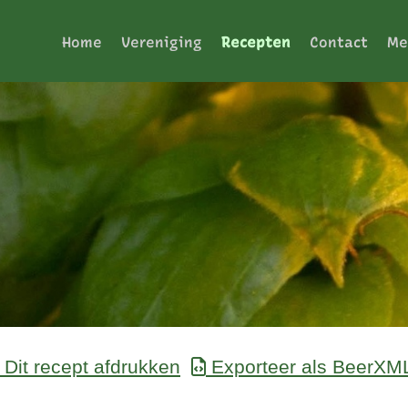
Home
Vereniging
Recepten
Contact
Me
Dit recept afdrukken
Exporteer als BeerXM