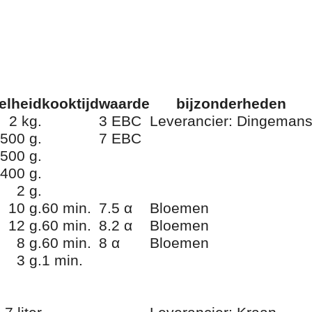
elheid
kooktijd
waarde
bijzonderheden
2 kg.
3 EBC
Leverancier: Dingeman
500 g.
7 EBC
500 g.
400 g.
2 g.
10 g.
60 min.
7.5 α
Bloemen
12 g.
60 min.
8.2 α
Bloemen
8 g.
60 min.
8 α
Bloemen
3 g.
1 min.