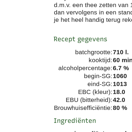
d.m.v. een thee zetten van
dan vervolgens in een stan
je het heel handig terug r
Recept gegevens
batchgrootte:
710 l.
kooktijd:
60 min
alcoholpercentage:
6.7 %
begin-SG:
1060
eind-SG:
1013
EBC (kleur):
18.0
EBU (bitterheid):
42.0
Brouwhuisefficiëntie:
80 %
Ingrediënten