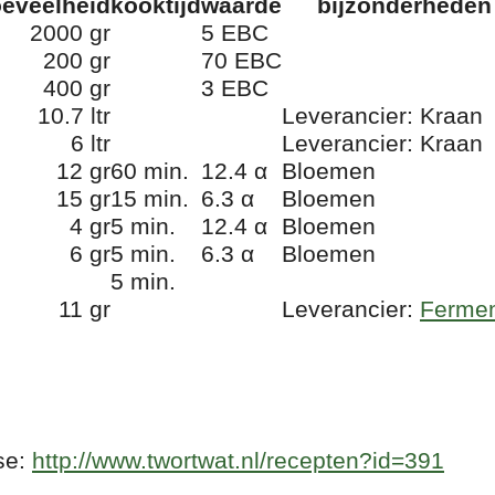
eveelheid
kooktijd
waarde
bijzonderheden
2000 gr
5 EBC
200 gr
70 EBC
400 gr
3 EBC
10.7 ltr
Leverancier: Kraan
6 ltr
Leverancier: Kraan
12 gr
60 min.
12.4 α
Bloemen
15 gr
15 min.
6.3 α
Bloemen
4 gr
5 min.
12.4 α
Bloemen
6 gr
5 min.
6.3 α
Bloemen
5 min.
11 gr
Leverancier:
Fermen
se:
http://www.twortwat.nl/recepten?id=391