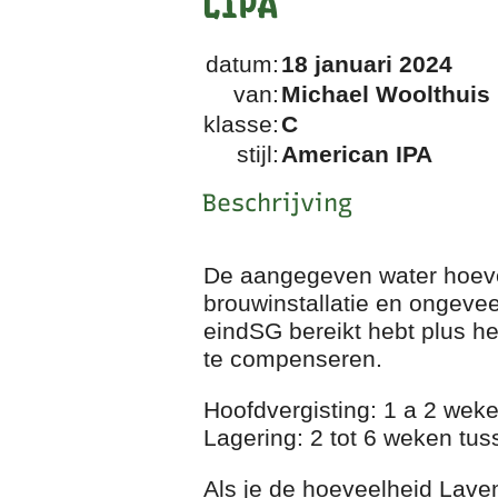
LIPA
datum:
18 januari 2024
van:
Michael Woolthuis
klasse:
C
stijl:
American IPA
Beschrijving
De aangegeven water hoevee
brouwinstallatie en ongeveer
eindSG bereikt hebt plus he
te compenseren.
Hoofdvergisting: 1 a 2 wek
Lagering: 2 tot 6 weken tu
Als je de hoeveelheid Laven