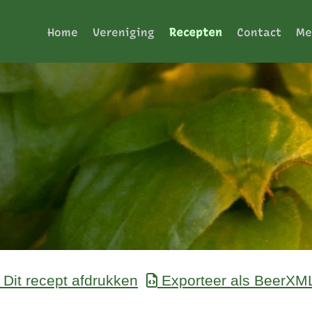
Home
Vereniging
Recepten
Contact
Me
Dit recept afdrukken
Exporteer als BeerXM