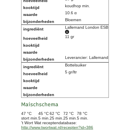
koudhop min.
10.6 α
Bloemen
Lallemand London ESB
11 gr
Leverancier: Lallemand
Bottelsuiker
5 gr/ltr
Maischschema
47 °C
45 °C
62 °C
72 °C
78 °C
stort min.
5 min.
25 min.
25 min.
5 min.
't Wort Wat receptendatabase:
http://www.twortwat.nl/recepten?id=386