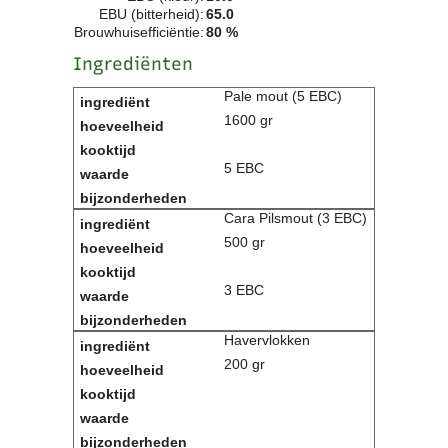
EBU (bitterheid):
65.0
Contact
Brouwhuisefficiëntie:
80 %
Bericht
Ingrediënten
Locatie
Lid worden
Pale mout (5 EBC)
Brouwcursus
1600 gr
Media
5 EBC
Artikelen
Foto's
Cara Pilsmout (3 EBC)
Links
500 gr
Nieuwsflitsen
Video
3 EBC
Sponsoren
Havervlokken
200 gr
Inloggen