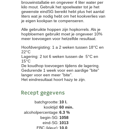
brouwinstallatie en ongeveer 4 liter water per
Clubkalender
kilo mout. Gebruik het spoelwater tot je het
gewenste eindSG bereikt hebt plus het aantal
Informatie
liters wat je nodig hebt om het kookverlies van
Bestuur
je eigen kookpan te compenseren.
- Historie
Alle gebruikte hoppen zijn hopkorrels. Als je
Reglementen
hopbloemen gebruikt moet je ongeveer 10%
Privacyverklaring
meer toevoegen voor hetzelfde resultaat.
Commissies
Hoofdvergisting: 1 a 2 weken tussen 18°C en
Polderbok
22°C
Lagering: 2 tot 6 weken tussen de 5°C en
Wedstrijduitslagen
15°C
Prijzen
De koudhop toevoegen tijdens de lagering.
Gedurende 1 week voor een aardige "bite"
Bijzondere Leden
langer voor een meer "bite".
- Keurmeesters
Het eindresultaat hoort hazy te zijn.
- Professioneel
- Biersommeliers
Recept gegevens
batchgrootte:
10 l.
Recepten
kooktijd:
60 min.
alcoholpercentage:
6.3 %
Recepten
begin-SG:
1058
Zoeken
eind-SG:
1013
EBC (kleur):
10.0