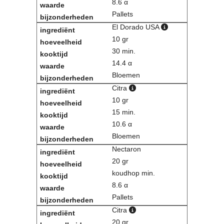
8.6 α
Pallets
El Dorado USA
10 gr
30 min.
14.4 α
Bloemen
Citra
10 gr
15 min.
10.6 α
Bloemen
Nectaron
20 gr
koudhop min.
8.6 α
Pallets
Citra
20 gr