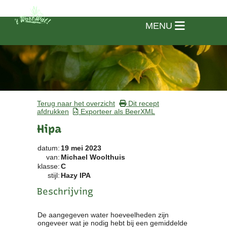
MENU
Terug naar het overzicht
Dit recept
afdrukken
Exporteer als BeerXML
Hipa
datum:
19 mei 2023
van:
Michael Woolthuis
klasse:
C
stijl:
Hazy IPA
Beschrijving
Home
De aangegeven water hoeveelheden zijn
ongeveer wat je nodig hebt bij een gemiddelde
Vereniging