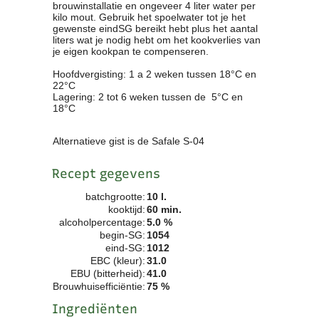
brouwinstallatie en ongeveer 4 liter water per
Clubkalender
kilo mout. Gebruik het spoelwater tot je het
gewenste eindSG bereikt hebt plus het aantal
Informatie
liters wat je nodig hebt om het kookverlies van
Bestuur
je eigen kookpan te compenseren.
- Historie
Hoofdvergisting: 1 a 2 weken tussen 18°C en
Reglementen
22°C
Privacyverklaring
Lagering: 2 tot 6 weken tussen de 5°C en
18°C
Commissies
Polderbok
Alternatieve gist is de Safale S-04
Wedstrijduitslagen
Prijzen
Recept gegevens
Bijzondere Leden
- Keurmeesters
batchgrootte:
10 l.
kooktijd:
60 min.
- Professioneel
alcoholpercentage:
5.0 %
- Biersommeliers
begin-SG:
1054
eind-SG:
1012
EBC (kleur):
31.0
Recepten
EBU (bitterheid):
41.0
Recepten
Brouwhuisefficiëntie:
75 %
Zoeken
Ingrediënten