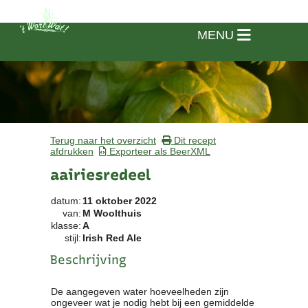
MENU
Terug naar het overzicht
Dit recept
afdrukken
Exporteer als BeerXML
aairiesredeel
datum:
11 oktober 2022
van:
M Woolthuis
klasse:
A
stijl:
Irish Red Ale
Beschrijving
Home
De aangegeven water hoeveelheden zijn
ongeveer wat je nodig hebt bij een gemiddelde
Vereniging