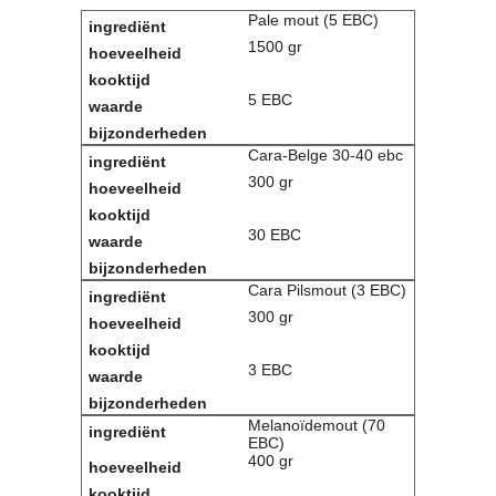
Pale mout (5 EBC)
Contact
1500 gr
Bericht
Locatie
5 EBC
Lid worden
Brouwcursus
Cara-Belge 30-40 ebc
300 gr
Media
Artikelen
30 EBC
Foto's
Links
Nieuwsflitsen
Cara Pilsmout (3 EBC)
Video
300 gr
Sponsoren
3 EBC
Inloggen
Melanoïdemout (70
EBC)
400 gr