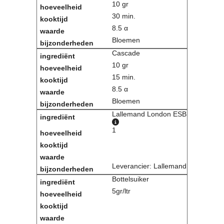
10 gr
30 min.
8.5 α
Bloemen
Cascade
10 gr
15 min.
8.5 α
Bloemen
Lallemand London ESB
1
Leverancier: Lallemand
Bottelsuiker
5gr/ltr