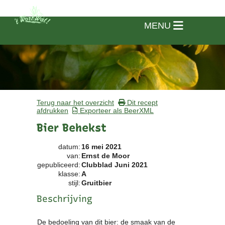
MENU
Terug naar het overzicht
Dit recept
afdrukken
Exporteer als BeerXML
Bier Behekst
datum:
16 mei 2021
van:
Ernst de Moor
gepubliceerd:
Clubblad Juni 2021
klasse:
A
stijl:
Gruitbier
Beschrijving
Home
Vereniging
De bedoeling van dit bier: de smaak van de