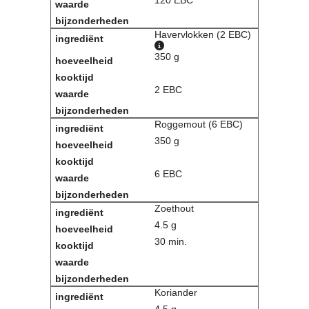
Havervlokken (2 EBC)
350 g
2 EBC
Roggemout (6 EBC)
350 g
6 EBC
Zoethout
4.5 g
30 min.
Koriander
4.5 g