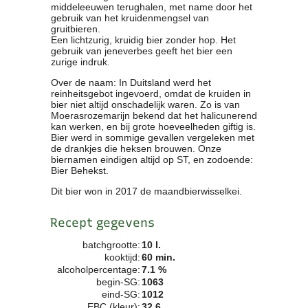
middeleeuwen terughalen, met name door het
Clubkalender
gebruik van het kruidenmengsel van
Informatie
gruitbieren.
Een lichtzurig, kruidig bier zonder hop. Het
Bestuur
gebruik van jeneverbes geeft het bier een
- Historie
zurige indruk.
Reglementen
Over de naam: In Duitsland werd het
Privacyverklaring
reinheitsgebot ingevoerd, omdat de kruiden in
bier niet altijd onschadelijk waren. Zo is van
Commissies
Moerasrozemarijn bekend dat het halicunerend
Polderbok
kan werken, en bij grote hoeveelheden giftig is.
Bier werd in sommige gevallen vergeleken met
Wedstrijduitslagen
de drankjes die heksen brouwen. Onze
Prijzen
biernamen eindigen altijd op ST, en zodoende:
Bier Behekst.
Bijzondere Leden
- Keurmeesters
Dit bier won in 2017 de maandbierwisselkei.
- Professioneel
- Biersommeliers
Recept gegevens
batchgrootte:
10 l.
Recepten
kooktijd:
60 min.
alcoholpercentage:
7.1 %
Recepten
begin-SG:
1063
Zoeken
eind-SG:
1012
EBC (kleur):
32.6