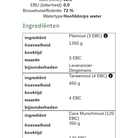
EBU (bitterheid):
0.0
Contact
Brouwhuisefficiëntie:
72 %
Bericht
Watertype
Hoofddorps water
Locatie
Ingrediënten
Lid worden
Brouwcursus
Pilsmout (3 EBC)
1350 g
Media
3 EBC
Artikelen
Leverancier:
Foto's
Dingemans
Links
Tarwemout (4 EBC)
Nieuwsflitsen
450 g
Video
4 EBC
Sponsoren
Cara Munichmout (120
Inloggen
EBC)
350 g
120 EBC