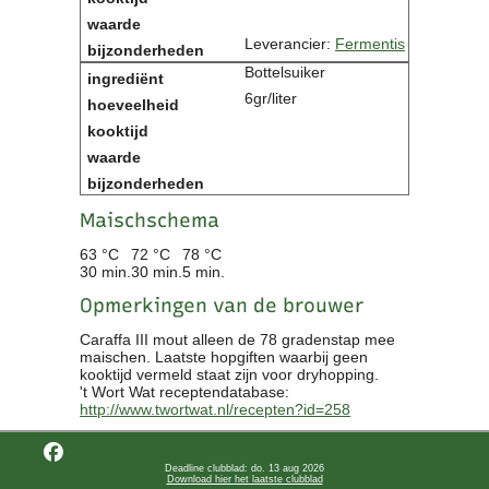
Leverancier:
Fermentis
Bottelsuiker
6gr/liter
Maischschema
63 °C
72 °C
78 °C
30 min.
30 min.
5 min.
Opmerkingen van de brouwer
Caraffa III mout alleen de 78 gradenstap mee
maischen. Laatste hopgiften waarbij geen
kooktijd vermeld staat zijn voor dryhopping.
't Wort Wat receptendatabase:
http://www.twortwat.nl/recepten?id=258
Deadline clubblad: do. 13 aug 2026
Download hier het laatste clubblad