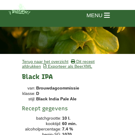
MENU
Terug naar het overzicht
Dit recept
afdrukken
Exporteer als BeerXML
Black IPA
van:
Brouwdagcommissie
klasse:
D
stijl:
Black India Pale Ale
Recept gegevens
batchgrootte:
10 l.
Home
kooktijd:
60 min.
alcoholpercentage:
7.4 %
Vereniging
begin-SG:
1070