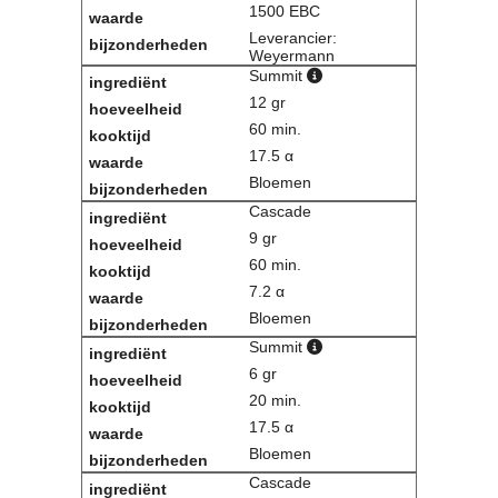
1500 EBC
Contact
Leverancier:
Bericht
Weyermann
Locatie
Summit
Lid worden
12 gr
Brouwcursus
60 min.
17.5 α
Bloemen
Media
Artikelen
Cascade
Foto's
9 gr
Links
60 min.
Nieuwsflitsen
7.2 α
Video
Bloemen
Summit
Sponsoren
6 gr
20 min.
Inloggen
17.5 α
Bloemen
Cascade