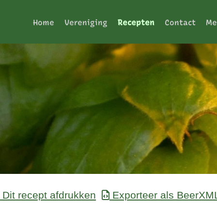
Home
Vereniging
Recepten
Contact
Me
Dit recept afdrukken
Exporteer als BeerXM