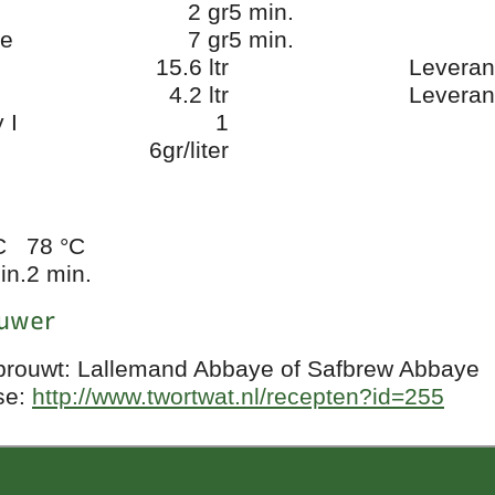
2 gr
5 min.
de
7 gr
5 min.
15.6 ltr
Leveran
4.2 ltr
Leveran
 I
1
6gr/liter
C
78 °C
in.
2 min.
ouwer
st brouwt: Lallemand Abbaye of Safbrew Abbaye
se:
http://www.twortwat.nl/recepten?id=255