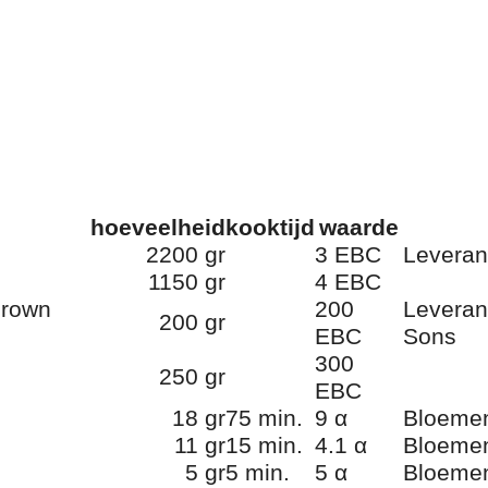
hoeveelheid
kooktijd
waarde
2200 gr
3 EBC
Leveran
1150 gr
4 EBC
Brown
200
Leveran
200 gr
EBC
Sons
300
250 gr
EBC
18 gr
75 min.
9 α
Bloem
11 gr
15 min.
4.1 α
Bloem
5 gr
5 min.
5 α
Bloem