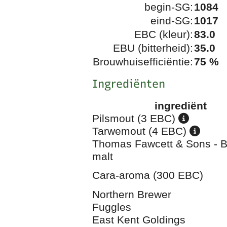
begin-SG:
1084
eind-SG:
1017
EBC (kleur):
83.0
EBU (bitterheid):
35.0
Brouwhuisefficiëntie:
75 %
Ingrediënten
ingrediënt
Pilsmout (3 EBC)
Tarwemout (4 EBC)
Thomas Fawcett & Sons - 
malt
Cara-aroma (300 EBC)
Northern Brewer
Fuggles
East Kent Goldings