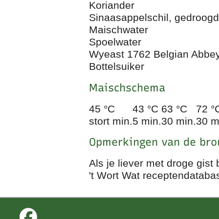
Koriander
Sinaasappelschil, gedroog
Maischwater
Spoelwater
Wyeast 1762 Belgian Abbey
Bottelsuiker
Maischschema
45 °C
43 °C
63 °C
72 °
stort min.
5 min.
30 min.
30 m
Opmerkingen van de br
Als je liever met droge gi
't Wort Wat receptendataba