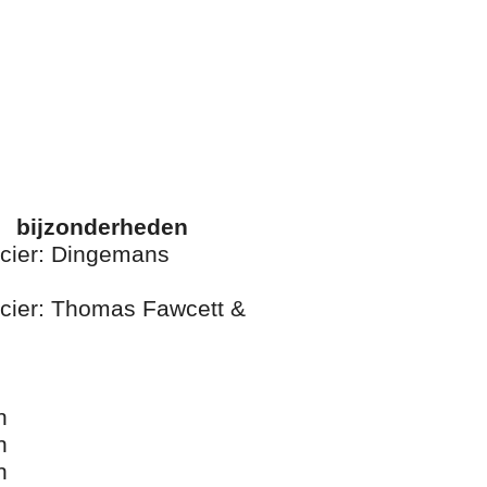
bijzonderheden
cier: Dingemans
cier: Thomas Fawcett &
en
en
en