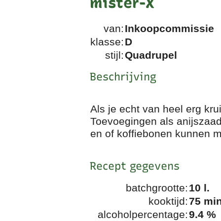
mister-X
van:
Inkoopcommissie
klasse:
D
stijl:
Quadrupel
Beschrijving
Als je echt van heel erg kr
Toevoegingen als anijszaad, 
en of koffiebonen kunnen moo
Recept gegevens
batchgrootte:
10 l.
kooktijd:
75 min
alcoholpercentage:
9.4 %