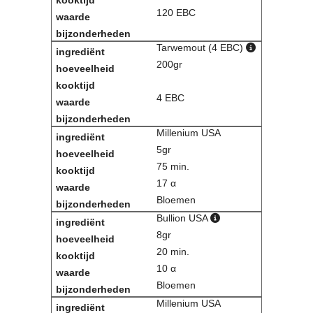
120 EBC
Contact
Bericht
Locatie
Tarwemout (4 EBC)
Lid worden
200gr
Brouwcursus
4 EBC
Media
Artikelen
Millenium USA
Foto's
5gr
Links
75 min.
Nieuwsflitsen
17 α
Video
Bloemen
Bullion USA
Sponsoren
8gr
20 min.
Inloggen
10 α
Bloemen
Millenium USA