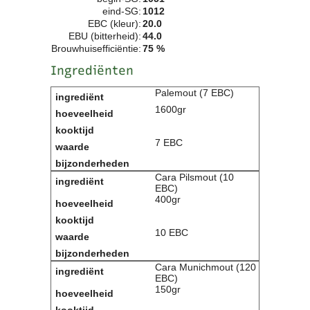
eind-SG:
1012
Clubkalender
EBC (kleur):
20.0
Informatie
EBU (bitterheid):
44.0
Bestuur
Brouwhuisefficiëntie:
75 %
- Historie
Ingrediënten
Reglementen
Privacyverklaring
Palemout (7 EBC)
Commissies
1600gr
Polderbok
Wedstrijduitslagen
7 EBC
Prijzen
Bijzondere Leden
Cara Pilsmout (10
- Keurmeesters
EBC)
400gr
- Professioneel
- Biersommeliers
10 EBC
Recepten
Cara Munichmout (120
Recepten
EBC)
Zoeken
150gr