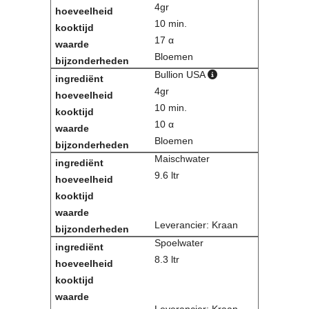
4gr
10 min.
17 α
Bloemen
Bullion USA
4gr
10 min.
10 α
Bloemen
Maischwater
9.6 ltr
Leverancier: Kraan
Spoelwater
8.3 ltr
Leverancier: Kraan