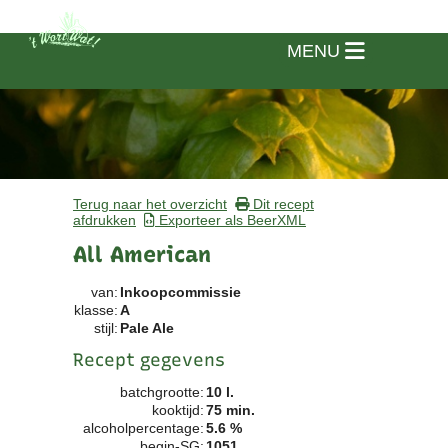
MENU
Terug naar het overzicht
Dit recept
afdrukken
Exporteer als BeerXML
All American
van:
Inkoopcommissie
klasse:
A
stijl:
Pale Ale
Recept gegevens
batchgrootte:
10 l.
Home
kooktijd:
75 min.
alcoholpercentage:
5.6 %
Vereniging
begin-SG:
1051