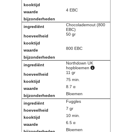
Contact
4 EBC
Bericht
Locatie
Chocolademout (800
Lid worden
EBC)
Brouwcursus
50 gr
800 EBC
Media
Artikelen
Foto's
Northdown UK
hopbloemen
Links
11 gr
Nieuwsflitsen
75 min.
Video
8.7 α
Bloemen
Sponsoren
Fuggles
7 gr
Inloggen
10 min.
6.5 α
Bloemen