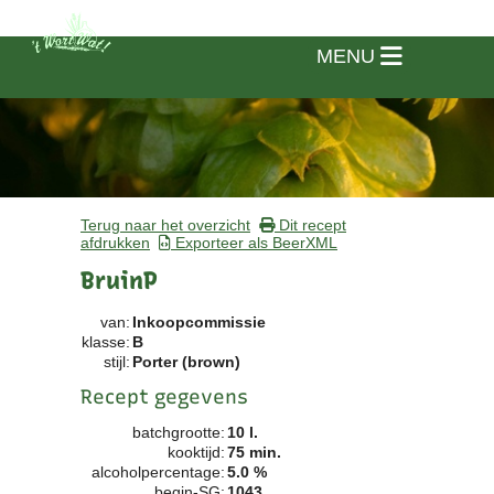
MENU
Terug naar het overzicht
Dit recept
afdrukken
Exporteer als BeerXML
BruinP
van:
Inkoopcommissie
klasse:
B
stijl:
Porter (brown)
Recept gegevens
batchgrootte:
10 l.
Home
kooktijd:
75 min.
alcoholpercentage:
5.0 %
Vereniging
begin-SG:
1043