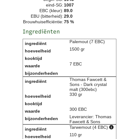
eind-SG:
1007
Clubkalender
EBC (kleur):
89.0
Informatie
EBU (bitterheid):
29.0
Bestuur
Brouwhuisefficiëntie:
75 %
- Historie
Ingrediënten
Reglementen
Privacyverklaring
Palemout (7 EBC)
Commissies
1500 gr
Polderbok
Wedstrijduitslagen
7 EBC
Prijzen
Bijzondere Leden
Thomas Fawcett &
- Keurmeesters
Sons - Dark crystal
malt (300ebc)
- Professioneel
330 gr
- Biersommeliers
300 EBC
Recepten
Leverancier: Thomas
Fawcett & Sons
Recepten
Tarwemout (4 EBC)
Zoeken
110 gr