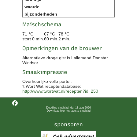
Maischschema
71 °C
67 °C
78 °C
stort 0 min.
60 min.
2 min.
Opmerkingen van de brouwer
Alternatieve droge gist is Lallemand Danstar
Windsor.
Smaakimpressie
Overheerlijke volle porter.
't Wort Wat receptendatabase:
http://www.twortwat.nl/recepten?id=250
Deadline clubblad: do. 13 aug 2026
Download hier het laatste clubblad
sponsoren