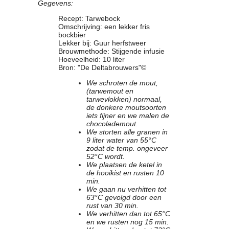
Gegevens:
Clubkalender
Recept: Tarwebock
Informatie
Omschrijving: een lekker fris
Bestuur
bockbier
Lekker bij: Guur herfstweer
- Historie
Brouwmethode: Stijgende infusie
Reglementen
Hoeveelheid: 10 liter
Bron: "De Deltabrouwers"©
Privacyverklaring
Commissies
We schroten de mout,
(tarwemout en
Polderbok
tarwevlokken) normaal,
Wedstrijduitslagen
de donkere moutsoorten
Prijzen
iets fijner en we malen de
chocolademout.
Bijzondere Leden
We storten alle granen in
- Keurmeesters
9 liter water van 55°C
zodat de temp. ongeveer
- Professioneel
52°C wordt.
- Biersommeliers
We plaatsen de ketel in
de hooikist en rusten 10
min.
Recepten
We gaan nu verhitten tot
63°C gevolgd door een
Recepten
rust van 30 min.
Zoeken
We verhitten dan tot 65°C
en we rusten nog 15 min.