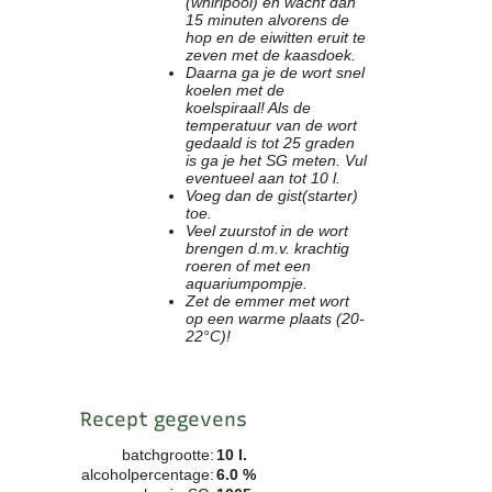
(whirlpool) en wacht dan
15 minuten alvorens de
hop en de eiwitten eruit te
zeven met de kaasdoek.
Daarna ga je de wort snel
koelen met de
koelspiraal! Als de
temperatuur van de wort
gedaald is tot 25 graden
is ga je het SG meten. Vul
eventueel aan tot 10 l.
Voeg dan de gist(starter)
toe.
Veel zuurstof in de wort
brengen d.m.v. krachtig
roeren of met een
aquariumpompje.
Zet de emmer met wort
op een warme plaats (20-
22°C)!
Recept gegevens
batchgrootte:
10 l.
alcoholpercentage:
6.0 %