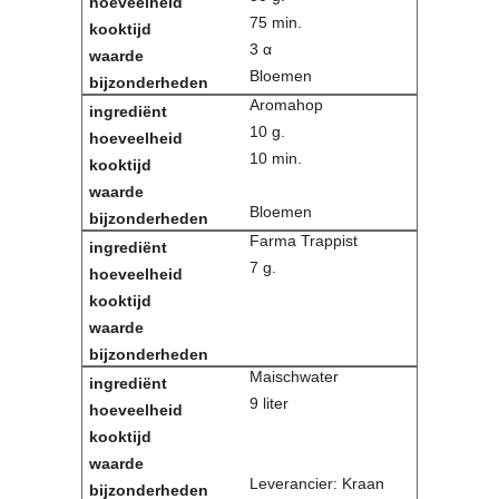
75 min.
3 α
Bloemen
Aromahop
10 g.
10 min.
Bloemen
Farma Trappist
7 g.
Maischwater
9 liter
Leverancier: Kraan