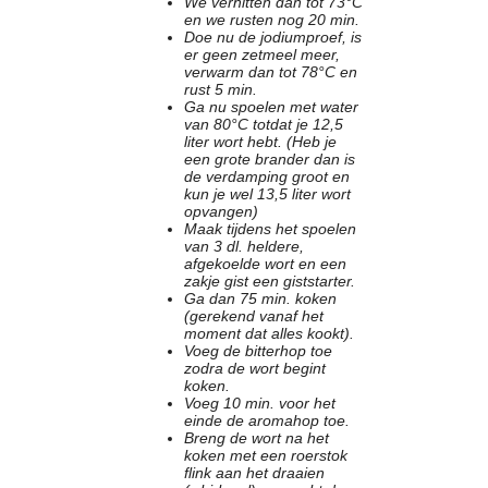
We verhitten dan tot 73°C
en we rusten nog 20 min.
Contact
Doe nu de jodiumproef, is
Bericht
er geen zetmeel meer,
verwarm dan tot 78°C en
Locatie
rust 5 min.
Lid worden
Ga nu spoelen met water
Brouwcursus
van 80°C totdat je 12,5
liter wort hebt. (Heb je
een grote brander dan is
de verdamping groot en
Media
kun je wel 13,5 liter wort
Artikelen
opvangen)
Maak tijdens het spoelen
Foto's
van 3 dl. heldere,
Links
afgekoelde wort en een
zakje gist een giststarter.
Nieuwsflitsen
Ga dan 75 min. koken
Video
(gerekend vanaf het
moment dat alles kookt).
Voeg de bitterhop toe
Sponsoren
zodra de wort begint
koken.
Voeg 10 min. voor het
Inloggen
einde de aromahop toe.
Breng de wort na het
koken met een roerstok
flink aan het draaien