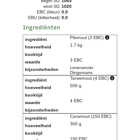
begin-SG:
1065
eind-SG:
1020
EBC (kleur):
0.0
EBU (bitterheid):
0.0
Ingrediënten
Pilsmout (3 EBC)
1.7 kg.
3 EBC
Leverancier:
Dingemans
Tarwemout (4 EBC)
500 g.
4 EBC
Caramout (150 EBC)
300 g.
150 EBC