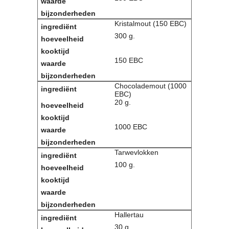
Kristalmout (150 EBC)
300 g.
150 EBC
Chocolademout (1000
EBC)
20 g.
1000 EBC
Tarwevlokken
100 g.
Hallertau
30 g.