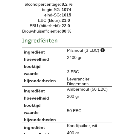
alcoholpercentage:
8.2 %
Clubkalender
begin-SG:
1074
Informatie
eind-SG:
1015
Bestuur
EBC (kleur):
21.0
EBU (bitterheid):
22.0
- Historie
Brouwhuisefficiëntie:
80 %
Reglementen
Ingrediënten
Privacyverklaring
Commissies
Pilsmout (3 EBC)
Polderbok
2400 gr
Wedstrijduitslagen
Prijzen
3 EBC
Bijzondere Leden
Leverancier:
- Keurmeesters
Dingemans
- Professioneel
Ambermout (50 EBC)
- Biersommeliers
200 gr
Recepten
50 EBC
Recepten
Zoeken
Kandijsuiker, wit
400 gr