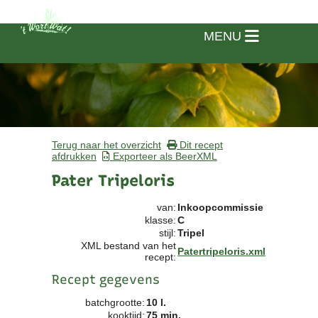
MENU
Terug naar het overzicht
Dit recept
afdrukken
Exporteer als BeerXML
Pater Tripeloris
van:
Inkoopcommissie
klasse:
C
stijl:
Tripel
XML bestand van het
Patertripeloris.xml
recept:
Recept gegevens
Home
batchgrootte:
10 l.
Vereniging
kooktijd:
75 min.