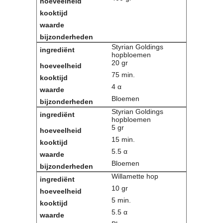
Contact
Bericht
Locatie
Lid worden
Styrian Goldings
hopbloemen
Brouwcursus
20 gr
75 min.
Media
4 α
Artikelen
Bloemen
Foto's
Styrian Goldings
Links
hopbloemen
5 gr
Nieuwsflitsen
15 min.
Video
5.5 α
Bloemen
Sponsoren
Willamette hop
Inloggen
10 gr
5 min.
5.5 α