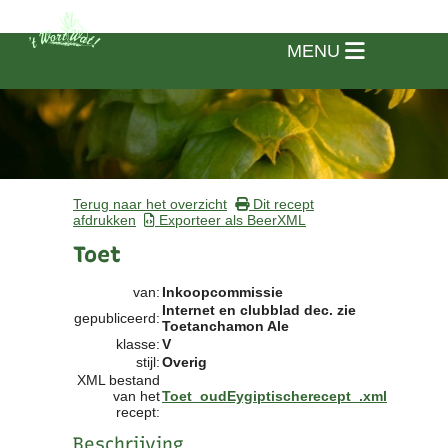
MENU
Terug naar het overzicht
Dit recept
afdrukken
Exporteer als BeerXML
Toet
van:
Inkoopcommissie
Internet en clubblad dec. zie
gepubliceerd:
Toetanchamon Ale
klasse:
V
stijl:
Overig
XML bestand
van het
Toet_oudEygiptischerecept_.xml
Home
recept:
Beschrijving
Vereniging