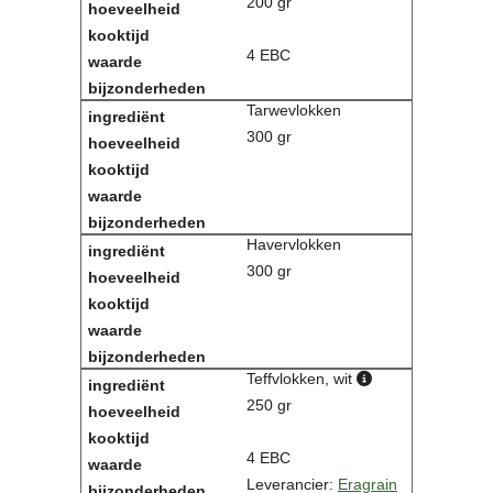
200 gr
Contact
Bericht
4 EBC
Locatie
Lid worden
Tarwevlokken
Brouwcursus
300 gr
Media
Artikelen
Foto's
Havervlokken
Links
300 gr
Nieuwsflitsen
Video
Sponsoren
Teffvlokken, wit
250 gr
Inloggen
4 EBC
Leverancier:
Eragrain