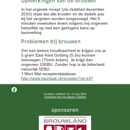
Opmerkingen van de brouwer
In het orginele recept (zie clubblad december
2010) staat dat alle kruiden en de dadels pas
bij het vergisten worden toegevoegd. Het 5
minuten meekoken levert volgens mij ongeveer
hetzelfde op met een geringere kans op
besmetting.
Problemen bij brouwen
Om een betere houdbaarheid te krijgen zou je
5 gram East Kent Golding (5,5a) kunnen
toevoegen (75min koken). Je krijgt dan
ongeveer 10EBU. Zonder hop is de bitterheid
natuurlijk 0EBU.
't Wort Wat receptendatabase:
http://www.twortwat.nl/recepten?id=197
Deadline clubblad: do. 13 aug 2026
Download hier het laatste clubblad
sponsoren