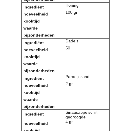
Honing
100 gr
Dadels
50
Paradijszaad
2 gr
Sinaasappelschil,
gedroogde
4 gr