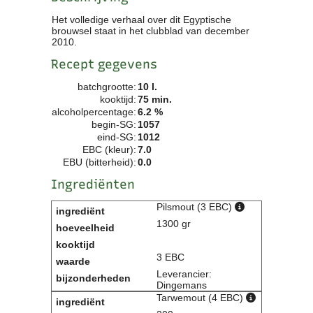
Clubkalender
Het volledige verhaal over dit Egyptische
Informatie
brouwsel staat in het clubblad van december
2010.
Bestuur
- Historie
Recept gegevens
Reglementen
batchgrootte:
10 l.
Privacyverklaring
kooktijd:
75 min.
Commissies
alcoholpercentage:
6.2 %
begin-SG:
1057
Polderbok
eind-SG:
1012
Wedstrijduitslagen
EBC (kleur):
7.0
Prijzen
EBU (bitterheid):
0.0
Bijzondere Leden
Ingrediënten
- Keurmeesters
- Professioneel
Pilsmout (3 EBC)
- Biersommeliers
1300 gr
3 EBC
Recepten
Leverancier:
Recepten
Dingemans
Zoeken
Tarwemout (4 EBC)