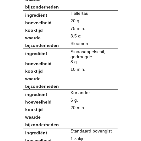
Contact
Hallertau
Bericht
20 g.
Locatie
75 min.
Lid worden
Brouwcursus
3.5 α
Bloemen
Sinaasappelschil,
Media
gedroogde
Artikelen
8 g.
Foto's
10 min.
Links
Nieuwsflitsen
Video
Koriander
6 g.
Sponsoren
20 min.
Inloggen
Standaard bovengist
1 zakje