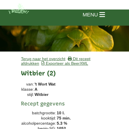
MENU
Terug naar het overzicht
Dit recept
afdrukken
Exporteer als BeerXML
Witbier (2)
van:
't Wort Wat
klasse:
A
stijl:
Witbier
Recept gegevens
batchgrootte:
10 l.
Home
kooktijd:
75 min.
alcoholpercentage:
5.3 %
Vereniging
begin-SG:
1052