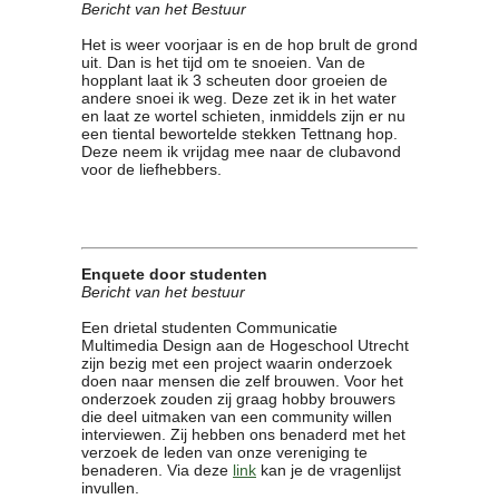
Bericht van het Bestuur
Clubkalender
Het is weer voorjaar is en de hop brult de grond
Informatie
uit. Dan is het tijd om te snoeien. Van de
Bestuur
hopplant laat ik 3 scheuten door groeien de
andere snoei ik weg. Deze zet ik in het water
- Historie
en laat ze wortel schieten, inmiddels zijn er nu
Reglementen
een tiental bewortelde stekken Tettnang hop.
Privacyverklaring
Deze neem ik vrijdag mee naar de clubavond
voor de liefhebbers.
Commissies
Polderbok
Wedstrijduitslagen
Prijzen
Enquete door studenten
Bijzondere Leden
Bericht van het bestuur
- Keurmeesters
Een drietal studenten Communicatie
- Professioneel
Multimedia Design aan de Hogeschool Utrecht
- Biersommeliers
zijn bezig met een project waarin onderzoek
doen naar mensen die zelf brouwen. Voor het
onderzoek zouden zij graag hobby brouwers
Recepten
die deel uitmaken van een community willen
interviewen. Zij hebben ons benaderd met het
Recepten
verzoek de leden van onze vereniging te
Zoeken
benaderen. Via deze
link
kan je de vragenlijst
invullen.