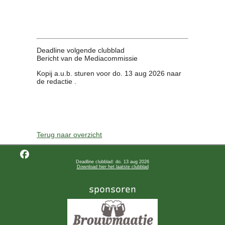
Contact
Bericht
Locatie
Lid worden
Deadline volgende clubblad
Brouwcursus
Bericht van de Mediacommissie
Kopij a.u.b. sturen voor do. 13 aug 2026 naar
de redactie .
Media
Artikelen
Foto's
Links
Nieuwsflitsen
Terug naar overzicht
Video
Deadline clubblad: do. 13 aug 2026
Sponsoren
Download hier het laatste clubblad
Inloggen
sponsoren