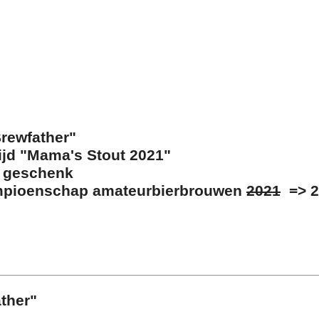
rewfather"
ijd "Mama's Stout 2021"
e geschenk
mpioenschap amateurbierbrouwen
2021
=> 
ther"