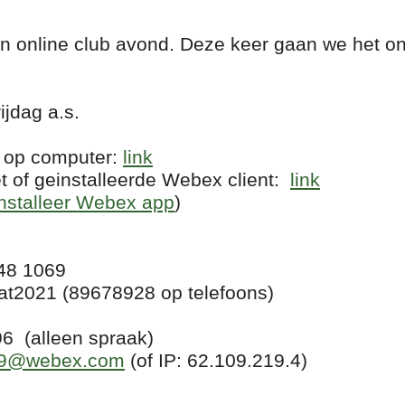
een online club avond. Deze keer gaan we het 
jdag a.s.
 op computer:
link
t of geinstalleerde Webex client:
link
installeer Webex app
)
48 1069
21 (89678928 op telefoons)
(alleen spraak)
69@webex.com
(of IP: 62.109.219.4)