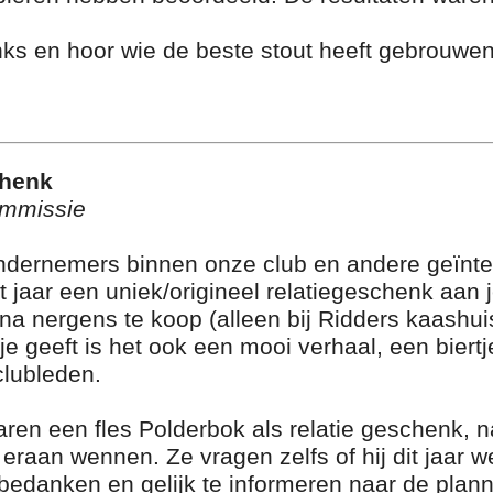
nks en hoor wie de beste stout heeft gebrouwe
chenk
ommissie
 ondernemers binnen onze club en andere geïnt
t jaar een uniek/origineel relatiegeschenk aan
jna nergens te koop (alleen bij Ridders kaashui
tje geeft is het ook een mooi verhaal, een biertj
clubleden.
aren een fles Polderbok als relatie geschenk, 
raan wennen. Ze vragen zelfs of hij dit jaar w
edanken en gelijk te informeren naar de plann