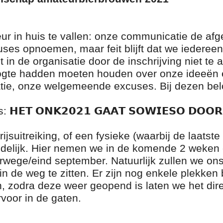
 in huis te vallen: onze communicatie de afge
ses opnoemen, maar feit blijft dat we iederee
in de organisatie door de inschrijving niet te 
oogte hadden moeten houden over onze ideeën 
tie, onze welgemeende excuses. Bij dezen bel
𝗘𝗧 𝗢𝗡𝗞𝟮𝟬𝟮𝟭 𝗚𝗔𝗔𝗧 𝗦𝗢𝗪𝗜𝗘𝗦𝗢 𝗗𝗢𝗢𝗥
ijsuitreiking, of een fysieke (waarbij de laatst
duidelijk. Hier nemen we in de komende 2 weken
wege/eind september. Natuurlijk zullen we ons
t in de weg te zitten. Er zijn nog enkele plekken
, zodra deze weer geopend is laten we het dir
voor in de gaten.