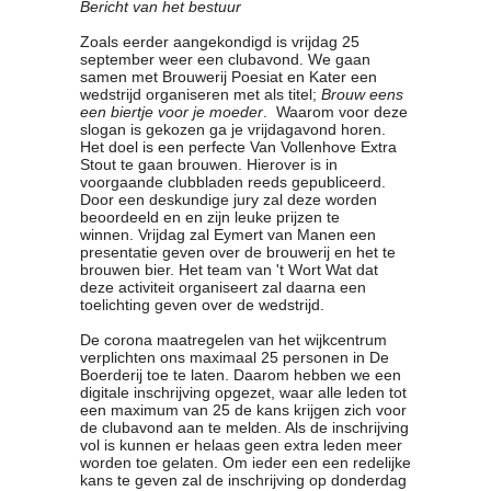
Bericht van het bestuur
Clubkalender
Zoals eerder aangekondigd is vrijdag 25
Informatie
september weer een clubavond. We gaan
Bestuur
samen met Brouwerij Poesiat en Kater een
wedstrijd organiseren met als titel;
Brouw eens
- Historie
een biertje voor je moeder
. Waarom voor deze
Reglementen
slogan is gekozen ga je vrijdagavond horen.
Het doel is een perfecte Van Vollenhove Extra
Privacyverklaring
Stout te gaan brouwen. Hierover is in
Commissies
voorgaande clubbladen reeds gepubliceerd.
Polderbok
Door een deskundige jury zal deze worden
beoordeeld en en zijn leuke prijzen te
Wedstrijduitslagen
winnen. Vrijdag zal Eymert van Manen een
Prijzen
presentatie geven over de brouwerij en het te
brouwen bier. Het team van 't Wort Wat dat
Bijzondere Leden
deze activiteit organiseert zal daarna een
- Keurmeesters
toelichting geven over de wedstrijd.
- Professioneel
De corona maatregelen van het wijkcentrum
- Biersommeliers
verplichten ons maximaal 25 personen in De
Boerderij toe te laten. Daarom hebben we een
digitale inschrijving opgezet, waar alle leden tot
Recepten
een maximum van 25 de kans krijgen zich voor
de clubavond aan te melden. Als de inschrijving
Recepten
vol is kunnen er helaas geen extra leden meer
Zoeken
worden toe gelaten. Om ieder een een redelijke
kans te geven zal de inschrijving op donderdag