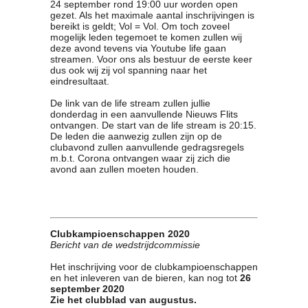
24 september rond 19:00 uur worden open
Contact
gezet. Als het maximale aantal inschrijvingen is
bereikt is geldt; Vol = Vol. Om toch zoveel
Bericht
mogelijk leden tegemoet te komen zullen wij
Locatie
deze avond tevens via Youtube life gaan
streamen. Voor ons als bestuur de eerste keer
Lid worden
dus ook wij zij vol spanning naar het
Brouwcursus
eindresultaat.
De link van de life stream zullen jullie
Media
donderdag in een aanvullende Nieuws Flits
ontvangen. De start van de life stream is 20:15.
Artikelen
De leden die aanwezig zullen zijn op de
Foto's
clubavond zullen aanvullende gedragsregels
m.b.t. Corona ontvangen waar zij zich die
Links
avond aan zullen moeten houden.
Nieuwsflitsen
Video
Sponsoren
Clubkampioenschappen 2020
Bericht van de wedstrijdcommissie
Inloggen
Het inschrijving voor de clubkampioenschappen
en het inleveren van de bieren, kan nog tot
26
september 2020
Zie het clubblad van augustus.