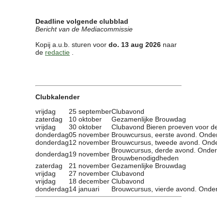
Deadline volgende clubblad
Bericht van de Mediacommissie
Kopij a.u.b. sturen voor
do. 13 aug 2026
naar
de
redactie
.
Clubkalender
vrijdag
25 september
Clubavond
zaterdag
10 oktober
Gezamenlijke Brouwdag
vrijdag
30 oktober
Clubavond Bieren proeven voor 
donderdag
05 november
Brouwcursus, eerste avond. Onde
donderdag
12 november
Brouwcursus, tweede avond. Onde
Brouwcursus, derde avond. Onder
donderdag
19 november
Brouwbenodigdheden
zaterdag
21 november
Gezamenlijke Brouwdag
vrijdag
27 november
Clubavond
vrijdag
18 december
Clubavond
donderdag
14 januari
Brouwcursus, vierde avond. Onde