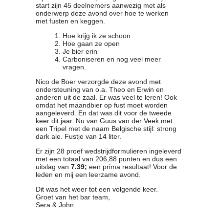
start zijn 45 deelnemers aanwezig met als
Clubkalender
onderwerp deze avond over hoe te werken
Informatie
met fusten en keggen.
Bestuur
Hoe krijg ik ze schoon
- Historie
Hoe gaan ze open
Je bier erin
Reglementen
Carboniseren en nog veel meer
Privacyverklaring
vragen.
Commissies
Nico de Boer verzorgde deze avond met
Polderbok
ondersteuning van o.a. Theo en Erwin en
anderen uit de zaal. Er was veel te leren! Ook
Wedstrijduitslagen
omdat het maandbier op fust moet worden
Prijzen
aangeleverd. En dat was dit voor de tweede
keer dit jaar. Nu van Guus van der Veek met
Bijzondere Leden
een Tripel met de naam Belgische stijl: strong
- Keurmeesters
dark ale. Fustje van 14 liter.
- Professioneel
Er zijn 28 proef wedstrijdformulieren ingeleverd
- Biersommeliers
met een totaal van 206,88 punten en dus een
uitslag van
7.39;
een prima resultaat! Voor de
leden en mij een leerzame avond.
Recepten
Dit was het weer tot een volgende keer.
Recepten
Groet van het bar team,
Zoeken
Sera & John.