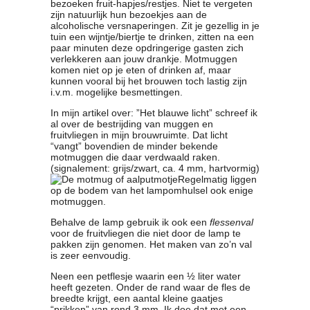
bezoeken fruit-hapjes/restjes. Niet te vergeten
zijn natuurlijk hun bezoekjes aan de
alcoholische versnaperingen. Zit je gezellig in je
tuin een wijntje/biertje te drinken, zitten na een
paar minuten deze opdringerige gasten zich
verlekkeren aan jouw drankje. Motmuggen
komen niet op je eten of drinken af, maar
kunnen vooral bij het brouwen toch lastig zijn
i.v.m. mogelijke besmettingen.
In mijn artikel over: ”Het blauwe licht” schreef ik
al over de bestrijding van muggen en
fruitvliegen in mijn brouwruimte. Dat licht
“vangt” bovendien de minder bekende
motmuggen die daar verdwaald raken.
(signalement: grijs/zwart, ca. 4 mm, hartvormig)
Regelmatig liggen
op de bodem van het lampomhulsel ook enige
motmuggen.
Behalve de lamp gebruik ik ook een
flessenval
voor de fruitvliegen die niet door de lamp te
pakken zijn genomen. Het maken van zo’n val
is zeer eenvoudig.
Neen een petflesje waarin een ½ liter water
heeft gezeten. Onder de rand waar de fles de
breedte krijgt, een aantal kleine gaatjes
“prikken” van rond 3 mm. Ik doe dat met een