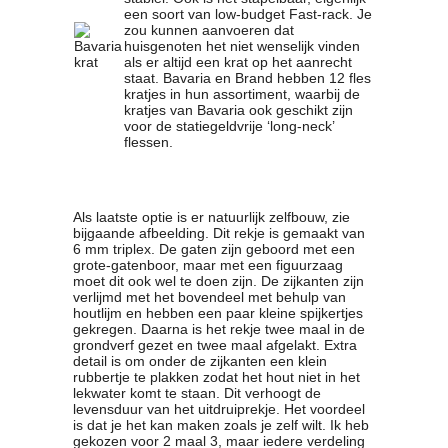
een soort van low-budget Fast-rack. Je
zou kunnen aanvoeren dat
huisgenoten het niet wenselijk vinden
als er altijd een krat op het aanrecht
staat. Bavaria en Brand hebben 12 fles
kratjes in hun assortiment, waarbij de
kratjes van Bavaria ook geschikt zijn
voor de statiegeldvrije ‘long-neck’
flessen.
Als laatste optie is er natuurlijk zelfbouw, zie
bijgaande afbeelding. Dit rekje is gemaakt van
6 mm triplex. De gaten zijn geboord met een
grote-gatenboor, maar met een figuurzaag
moet dit ook wel te doen zijn. De zijkanten zijn
verlijmd met het bovendeel met behulp van
houtlijm en hebben een paar kleine spijkertjes
gekregen. Daarna is het rekje twee maal in de
grondverf gezet en twee maal afgelakt. Extra
detail is om onder de zijkanten een klein
rubbertje te plakken zodat het hout niet in het
lekwater komt te staan. Dit verhoogt de
levensduur van het uitdruiprekje. Het voordeel
is dat je het kan maken zoals je zelf wilt. Ik heb
gekozen voor 2 maal 3, maar iedere verdeling