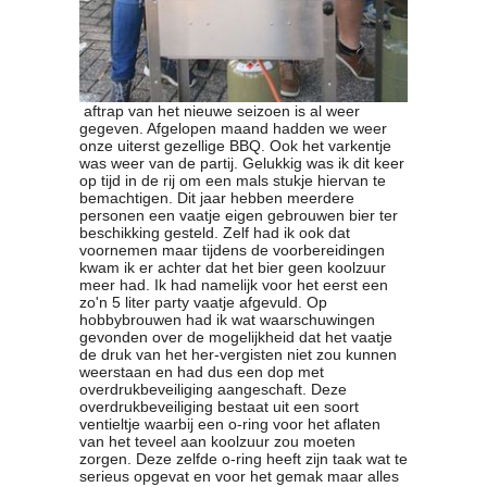
Contact
Bericht
Locatie
Lid worden
aftrap van het nieuwe seizoen is al weer
Brouwcursus
gegeven. Afgelopen maand hadden we weer
onze uiterst gezellige BBQ. Ook het varkentje
was weer van de partij. Gelukkig was ik dit keer
Media
op tijd in de rij om een mals stukje hiervan te
bemachtigen. Dit jaar hebben meerdere
Artikelen
personen een vaatje eigen gebrouwen bier ter
Foto's
beschikking gesteld. Zelf had ik ook dat
voornemen maar tijdens de voorbereidingen
Links
kwam ik er achter dat het bier geen koolzuur
Nieuwsflitsen
meer had. Ik had namelijk voor het eerst een
zo'n 5 liter party vaatje afgevuld. Op
Video
hobbybrouwen had ik wat waarschuwingen
gevonden over de mogelijkheid dat het vaatje
de druk van het her-vergisten niet zou kunnen
Sponsoren
weerstaan en had dus een dop met
overdrukbeveiliging aangeschaft. Deze
Inloggen
overdrukbeveiliging bestaat uit een soort
ventieltje waarbij een o-ring voor het aflaten
van het teveel aan koolzuur zou moeten
zorgen. Deze zelfde o-ring heeft zijn taak wat te
serieus opgevat en voor het gemak maar alles