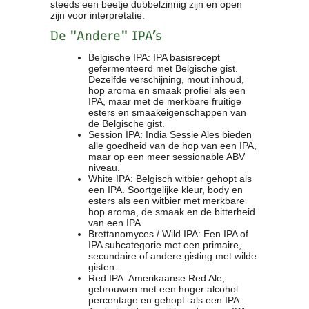
steeds een beetje dubbelzinnig zijn en open
zijn voor interpretatie.
De "Andere" IPA’s
Belgische IPA: IPA basisrecept
gefermenteerd met Belgische gist.
Dezelfde verschijning, mout inhoud,
hop aroma en smaak profiel als een
IPA, maar met de merkbare fruitige
esters en smaakeigenschappen van
de Belgische gist.
Session IPA: India Sessie Ales bieden
alle goedheid van de hop van een IPA,
maar op een meer sessionable ABV
niveau.
White IPA: Belgisch witbier gehopt als
een IPA. Soortgelijke kleur, body en
esters als een witbier met merkbare
hop aroma, de smaak en de bitterheid
van een IPA.
Brettanomyces / Wild IPA: Een IPA of
IPA subcategorie met een primaire,
secundaire of andere gisting met wilde
gisten.
Red IPA: Amerikaanse Red Ale,
gebrouwen met een hoger alcohol
percentage en gehopt als een IPA.