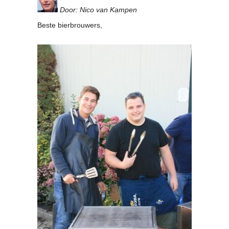
Clubkalender
Door: Nico van Kampen
Informatie
Beste bierbrouwers,
Bestuur
- Historie
Reglementen
Privacyverklaring
Commissies
Polderbok
Wedstrijduitslagen
Prijzen
Bijzondere Leden
- Keurmeesters
- Professioneel
- Biersommeliers
Recepten
Recepten
Zoeken