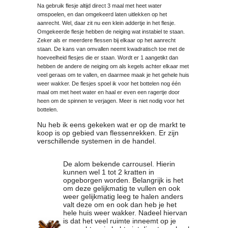
Na gebruik flesje altijd direct 3 maal met heet water
omspoelen, en dan omgekeerd laten uitlekken op het
aanrecht. Wel, daar zit nu een klein addertje in het flesje.
Omgekeerde flesje hebben de neiging wat instabiel te staan.
Zeker als er meerdere flessen bij elkaar op het aanrecht
staan. De kans van omvallen neemt kwadratisch toe met de
hoeveelheid flesjes die er staan. Wordt er 1 aangetikt dan
hebben de andere de neiging om als kegels achter elkaar met
veel geraas om te vallen, en daarmee maak je het gehele huis
weer wakker. De flesjes spoel ik voor het bottelen nog één
maal om met heet water en haal er even een ragertje door
heen om de spinnen te verjagen. Meer is niet nodig voor het
bottelen.
Nu heb ik eens gekeken wat er op de markt te
koop is op gebied van flessenrekken. Er zijn
verschillende systemen in de handel.
De alom bekende carrousel. Hierin
kunnen wel 1 tot 2 kratten in
opgeborgen worden. Belangrijk is het
om deze gelijkmatig te vullen en ook
weer gelijkmatig leeg te halen anders
valt deze om en ook dan heb je het
hele huis weer wakker. Nadeel hiervan
is dat het veel ruimte inneemt op je