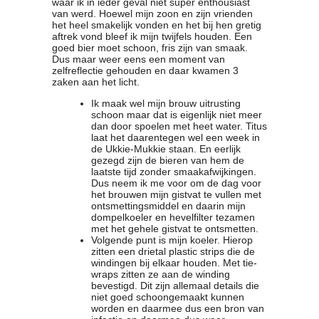
waar ik in ieder geval niet super enthousiast
van werd. Hoewel mijn zoon en zijn vrienden
het heel smakelijk vonden en het bij hen gretig
aftrek vond bleef ik mijn twijfels houden. Een
goed bier moet schoon, fris zijn van smaak.
Dus maar weer eens een moment van
zelfreflectie gehouden en daar kwamen 3
zaken aan het licht.
Ik maak wel mijn brouw uitrusting
schoon maar dat is eigenlijk niet meer
dan door spoelen met heet water. Titus
laat het daarentegen wel een week in
de Ukkie-Mukkie staan. En eerlijk
gezegd zijn de bieren van hem de
laatste tijd zonder smaakafwijkingen.
Dus neem ik me voor om de dag voor
het brouwen mijn gistvat te vullen met
ontsmettingsmiddel en daarin mijn
dompelkoeler en hevelfilter tezamen
met het gehele gistvat te ontsmetten.
Volgende punt is mijn koeler. Hierop
zitten een drietal plastic strips die de
windingen bij elkaar houden. Met tie-
wraps zitten ze aan de winding
bevestigd. Dit zijn allemaal details die
niet goed schoongemaakt kunnen
worden en daarmee dus een bron van