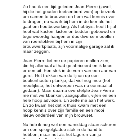
Zo had ik een tijd geleden Jean-Pierre (jawel,
hij die het gouden toetsenbord won) op bezoek
om samen te brouwen en hem wat kennis over
te dragen, nu was ik bij hem in de leer als het
gaat om houtbewerking. Als hobbyist heeft hij al
heel wat kasten, kisten en bedden gebouwd en
tegenwoordig hangen er dus diverse modellen
van roerstokken bij hem in zijn
brouwwerkplaats, zijn voormalige garage zal ik
maar zeggen.
Jean-Pierre liet me de papieren mallen zien,
die hij allemaal al had gefabriceerd en ik koos
er een uit. Een stok in de vorm van een aar van
gerst. Het trekken van de lijnen op een
beukenhouten plankje, dat viel nog mee (het
moeilijkste, het ontwerpen was nu eenmaal al
gedaan). Maar daarna overstelpte Jean-Pierre
me met werkbanken, zaagspullen, vijlen en een
hele hoop adviezen. En zette me aan het werk.
En zo kwam het dat ik thuis kwam met een
hoop kennis over zijn familie en een mooi
nieuw onderdeel van mijn brouwset.
Nu heb ik nog wel een namiddag staan schuren
om een spiegelgladde stok in de hand te
hebben, maar net als het lageren van je