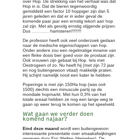
over Hop. De strekking van het verhaal was dat
Hop in is. Dat de bieren tegenwoordig
gemiddeld een factor 10 hoppiger zijn dan 5
jaren geleden en dat er in ieder geval de
komende paar jaar een ernstig tekort aan hop
zal zijn. Met als gevolg ernstig stijgende prijzen.
Dus .............. hamsteren!!!!!!!!
De professor heeft ook veel onderzoek gedaan
naar de medische eigenschappen van hop.
Onder andere zou een regelmatige inname van
een flinke dosis bier goed voor de prostaat zijn.
Ook vrouwen zijn gebaat bij Hop. Iets met
Oestrogeen of zo. Nu heeft hij (met zijn 72 jaar
en nog buitengewoon vitaal) makkelijk praten.
Hij schijnt namelijk nooit een kater te hebben.
Poperinge is met zijn 150Ha hop (was ooit
1500) slechts een minuscule partij op de
mondiale hopmarkt. Met hun 0,3% van het
totale areaal hebben ze nog een lange weg te
gaan op weer terug te komen op het speelveld.
Wat gaan we verder doen
komend najaar?
Eind deze maand
wordt een buitengewoon
interessante presentatie over smaakafwijkingen
gegeven door Eric Welten (Heineken). De