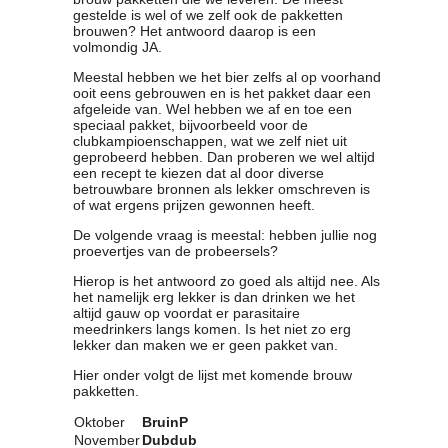
gestelde is wel of we zelf ook de pakketten
brouwen? Het antwoord daarop is een
volmondig JA.
Meestal hebben we het bier zelfs al op voorhand
ooit eens gebrouwen en is het pakket daar een
afgeleide van. Wel hebben we af en toe een
speciaal pakket, bijvoorbeeld voor de
clubkampioenschappen, wat we zelf niet uit
geprobeerd hebben. Dan proberen we wel altijd
een recept te kiezen dat al door diverse
betrouwbare bronnen als lekker omschreven is
of wat ergens prijzen gewonnen heeft.
De volgende vraag is meestal: hebben jullie nog
proevertjes van de probeersels?
Hierop is het antwoord zo goed als altijd nee. Als
het namelijk erg lekker is dan drinken we het
altijd gauw op voordat er parasitaire
meedrinkers langs komen. Is het niet zo erg
lekker dan maken we er geen pakket van.
Hier onder volgt de lijst met komende brouw
pakketten.
Oktober
BruinP
November
Dubdub