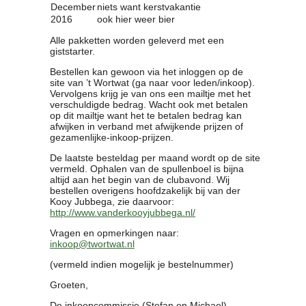
December
niets want kerstvakantie
2016
ook hier weer bier
Alle pakketten worden geleverd met een
giststarter.
Bestellen kan gewoon via het inloggen op de
site van ’t Wortwat (ga naar voor leden/inkoop).
Vervolgens krijg je van ons een mailtje met het
verschuldigde bedrag. Wacht ook met betalen
op dit mailtje want het te betalen bedrag kan
afwijken in verband met afwijkende prijzen of
gezamenlijke-inkoop-prijzen.
De laatste besteldag per maand wordt op de site
vermeld. Ophalen van de spullenboel is bijna
altijd aan het begin van de clubavond. Wij
bestellen overigens hoofdzakelijk bij van der
Kooy Jubbega, zie daarvoor:
http://www.vanderkooyjubbega.nl/
Vragen en opmerkingen naar:
inkoop@twortwat.nl
(vermeld indien mogelijk je bestelnummer)
Groeten,
De inkoopcommissie (Stefan en Michael)