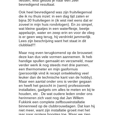
flessen, leidt geduld je naar een zeer
bevredigend resultaat.
Ook heel bevredigend was zijn fruitvliegenval
die ik nu thuis inzet: in een dag tijd zaten er
bijna 30 fruitvliegen in (ik wist niet eens dat er
zoveel in mijn huis rondvlogen). En zo simpel,
wat kleine gaatjes in een waterflesje, beetje
appelazijn, water en zeep erin en voor de vlieg
is er geen weg terug, hij verdrinkt jammerlijk.
Lees zijn beschrijving want het staat in dit
clubblad!!!
Maar nog even terugkomend op de brouwset:
deze kan dus vele vormen aannemen. Ik heb
handige spullen gemaakt en verzameld, maar
verder werk ik nog steeds met drie pannen,
een thermometer en mijn gasfornuis
(persoonlijk vind ik recept ontwikkeling veel
leuker dan de technische kant van de hobby).
Maar een aantal onder ons is verder gegaan
en heeft het gezocht in (semi) professionele
installaties, gadgets om alles te meten en bij te
houden, etc . De wat oudere leden onder ons
herinneren zich vast nog dat Jan Willem
Fukkink een complete zelfbouwinstallatie
binnenreed op de clubbrouwdagen. Dat kan hij
niet meer, want zijn installatie groeit met het
jaar naar grotere hoogtes toe. Maar we zien