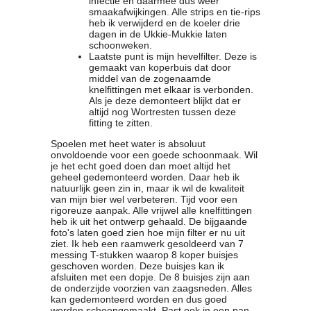
infectie en daarmee dus weer
smaakafwijkingen. Alle strips en tie-rips
heb ik verwijderd en de koeler drie
dagen in de Ukkie-Mukkie laten
schoonweken.
Laatste punt is mijn hevelfilter. Deze is
gemaakt van koperbuis dat door
middel van de zogenaamde
knelfittingen met elkaar is verbonden.
Als je deze demonteert blijkt dat er
altijd nog Wortresten tussen deze
fitting te zitten.
Spoelen met heet water is absoluut
onvoldoende voor een goede schoonmaak. Wil
je het echt goed doen dan moet altijd het
geheel gedemonteerd worden. Daar heb ik
natuurlijk geen zin in, maar ik wil de kwaliteit
van mijn bier wel verbeteren. Tijd voor een
rigoreuze aanpak. Alle vrijwel alle knelfittingen
heb ik uit het ontwerp gehaald. De bijgaande
foto's laten goed zien hoe mijn filter er nu uit
ziet. Ik heb een raamwerk gesoldeerd van 7
messing T-stukken waarop 8 koper buisjes
geschoven worden. Deze buisjes kan ik
afsluiten met een dopje. De 8 buisjes zijn aan
de onderzijde voorzien van zaagsneden. Alles
kan gedemonteerd worden en dus goed
worden schoongemaakt. Past ook in een pan