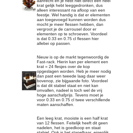
aanrecht en je hebt niet direct een heel
krat gelijk hebt leeggedronken, dus
alleen interessant na afloop van een
feestje. Wel handig is dat er elementen
aan toegevoegd kunnen worden dus
mocht je meer flessen hebben, dan
vergroot je de carrousel door er
elementen op te schroeven. Voordeel
is dat 0.33 en 0.75 cl flessen hier
allebei op passen.
Nieuw is op de markt tegenwoordig de
Fast-rack. Hierin kan per element een
krat = 24 flesjes over de kop
opgeslagen worden. Heb je meer nodig
dan past een tweede laag daar weer
bovenop, zie bijgaande foto. Voordeel
is dat dit stabiel staat en niet kan
omvallen, nadeel is toch wel de vrij
hoge aanschafprijs. Tevens moet je
voor 0.33 en 0.75 cl twee verschillende
maten aanschaffen.
Een leeg krat, mooiste is een half krat
van 12 flessen. Feitelijk heeft dit geen
nadelen, het is goedkoop en staat
stabiel. Ook is het stapelbaar, eigenlijk