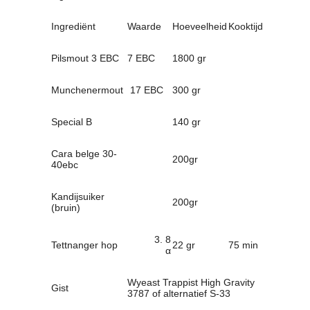
Ingrediënt
Waarde
Hoeveelheid
Kooktijd
Pilsmout 3 EBC
7 EBC
1800 gr
Munchenermout
17 EBC
300 gr
Special B
140 gr
Cara belge 30-
200gr
40ebc
Kandijsuiker
200gr
(bruin)
8
Tettnanger hop
22 gr
75 min
α
Wyeast Trappist High Gravity
Gist
3787 of alternatief S-33