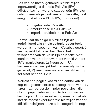
Een van de meest gemanipuleerde stijlen
tegenwoordig is de India Pale Ale (IPA).
Officieel kennen we drie categorieën IPA (vier
categorieën als je de American Black Ale, vaak
aangeduid als een Black IPA, meeneemt):
Engelse India Pale Ale
Amerikaanse India Pale Ale
Imperial (dubbel) India Pale Ale
Hoewel dat de enige IPA stijlen zijn die
gedefinieerd zijn en als zodanig beoordeeld
worden is het spectrum van IPA subcategorieën
niet beperkt tot deze drie. Naast het
veranderen van de kleur zijn er in feite twee
manieren waarop brouwers de wereld van de
IPA’s manipuleren: 1) Neem een IPA
basisrecept en vergist het met een atypische
gistsoort; 2) neem een andere bier stijl en hop
het alsof het een IPA is.
Wellicht een poging waard een aantal van de
nog-niet gedefinieerde subcategorieën van IPA
- zeg maar gerust de minder populaire - die
steeds populairder worden te benoemen en
beschrijven. Houd er rekening mee dat net als
met de meest experimentele bierstijlen zonder
officiële richtlijnen, deze sub-categorieën nog