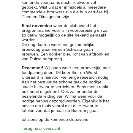
komende voorjaar is dacht ik alweer vol
geboekt. Wist u dat er inmiddels al meerdere
commerciële brouwers zijn die hun carrière bij
Theo en Titus gestart zijn.
Eind november
weer de clubavond het
programma hiervoor is in voorbereiding en zal
zo gauw mogelijk op de site bekend gemaakt
worden.
De dag daarna weer een gezamenlijke
brouwdag waar wij een Schwarz gaan
brouwen. Een donker bier, licht van afdronk en
van Duitse oorsprong.
December!
Wij gaan weer een proeverijtje met
foodpairing doen. Dit keer Bier en Worst.
Uiteraard is hiervoor wel enige research nodig.
Aan het bestuur de schone taak de nodige
studie hiervoor te verrichten. Eens mens raakt
ook nooit uitgeleerd. Ook zal er onder de
bezielende leiding van Wilma weer voor de
nodige hapjes gezorgd worden. Eigenlijk is het
advies om thuis vooral niet al te zwaar te
tafelen voordat je naar de Boerderij gaat.
tot ziens op de komende clubavond.
Terug naar overzicht