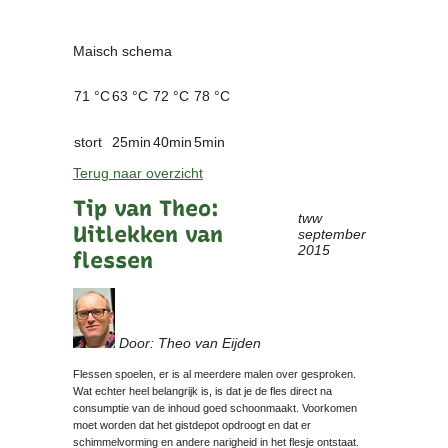
Maisch schema
71 °C
63 °C
72 °C
78 °C
stort
25min
40min
5min
Terug naar overzicht
Tip van Theo:
tww
Uitlekken van
september
2015
flessen
Door: Theo van Eijden
Flessen spoelen, er is al meerdere malen over gesproken.
Wat echter heel belangrijk is, is dat je de fles direct na
consumptie van de inhoud goed schoonmaakt. Voorkomen
moet worden dat het gistdepot opdroogt en dat er
schimmelvorming en andere narigheid in het flesje ontstaat.