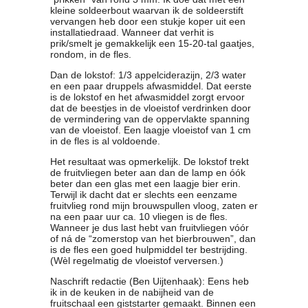
kleine soldeerbout waarvan ik de soldeerstift
vervangen heb door een stukje koper uit een
installatiedraad. Wanneer dat verhit is
prik/smelt je gemakkelijk een 15-20-tal gaatjes,
rondom, in de fles.
Dan de lokstof: 1/3 appelciderazijn, 2/3 water
en een paar druppels afwasmiddel. Dat eerste
is de lokstof en het afwasmiddel zorgt ervoor
dat de beestjes in de vloeistof verdrinken door
de vermindering van de oppervlakte spanning
van de vloeistof. Een laagje vloeistof van 1 cm
in de fles is al voldoende.
Het resultaat was opmerkelijk. De lokstof trekt
de fruitvliegen beter aan dan de lamp en óók
beter dan een glas met een laagje bier erin.
Terwijl ik dacht dat er slechts een eenzame
fruitvlieg rond mijn brouwspullen vloog, zaten er
na een paar uur ca. 10 vliegen is de fles.
Wanneer je dus last hebt van fruitvliegen vóór
of ná de “zomerstop van het bierbrouwen”, dan
is de fles een goed hulpmiddel ter bestrijding.
(Wèl regelmatig de vloeistof verversen.)
Naschrift redactie (Ben Uijtenhaak): Eens heb
ik in de keuken in de nabijheid van de
fruitschaal een giststarter gemaakt. Binnen een