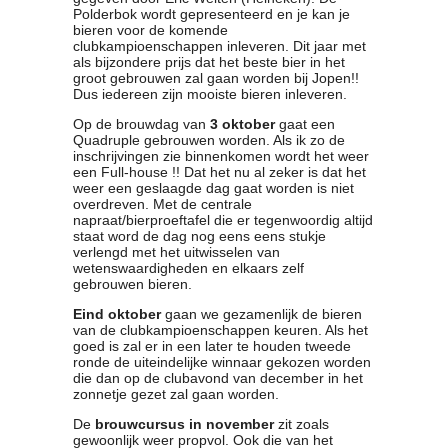
Polderbok wordt gepresenteerd en je kan je
bieren voor de komende
clubkampioenschappen inleveren. Dit jaar met
als bijzondere prijs dat het beste bier in het
groot gebrouwen zal gaan worden bij Jopen!!
Dus iedereen zijn mooiste bieren inleveren.
Op de brouwdag van
3 oktober
gaat een
Quadruple gebrouwen worden. Als ik zo de
inschrijvingen zie binnenkomen wordt het weer
een Full-house !! Dat het nu al zeker is dat het
weer een geslaagde dag gaat worden is niet
overdreven. Met de centrale
napraat/bierproeftafel die er tegenwoordig altijd
staat word de dag nog eens eens stukje
verlengd met het uitwisselen van
wetenswaardigheden en elkaars zelf
gebrouwen bieren.
Eind oktober
gaan we gezamenlijk de bieren
van de clubkampioenschappen keuren. Als het
goed is zal er in een later te houden tweede
ronde de uiteindelijke winnaar gekozen worden
die dan op de clubavond van december in het
zonnetje gezet zal gaan worden.
De
brouwcursus in november
zit zoals
gewoonlijk weer propvol. Ook die van het