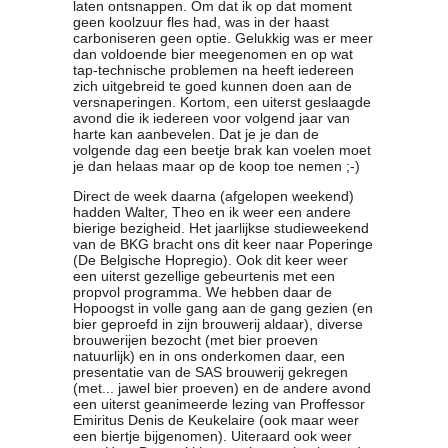
laten ontsnappen. Om dat ik op dat moment
geen koolzuur fles had, was in der haast
carboniseren geen optie. Gelukkig was er meer
dan voldoende bier meegenomen en op wat
tap-technische problemen na heeft iedereen
zich uitgebreid te goed kunnen doen aan de
versnaperingen. Kortom, een uiterst geslaagde
avond die ik iedereen voor volgend jaar van
harte kan aanbevelen. Dat je je dan de
volgende dag een beetje brak kan voelen moet
je dan helaas maar op de koop toe nemen ;-)
Direct de week daarna (afgelopen weekend)
hadden Walter, Theo en ik weer een andere
bierige bezigheid. Het jaarlijkse studieweekend
van de BKG bracht ons dit keer naar Poperinge
(De Belgische Hopregio). Ook dit keer weer
een uiterst gezellige gebeurtenis met een
propvol programma. We hebben daar de
Hopoogst in volle gang aan de gang gezien (en
bier geproefd in zijn brouwerij aldaar), diverse
brouwerijen bezocht (met bier proeven
natuurlijk) en in ons onderkomen daar, een
presentatie van de SAS brouwerij gekregen
(met... jawel bier proeven) en de andere avond
een uiterst geanimeerde lezing van Proffessor
Emiritus Denis de Keukelaire (ook maar weer
een biertje bijgenomen). Uiteraard ook weer