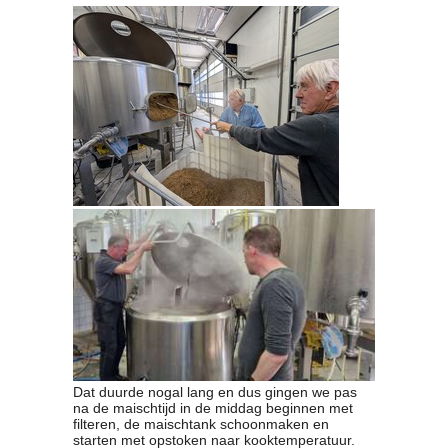
Contact
Bericht
Locatie
Lid worden
Brouwcursus
Media
Artikelen
Foto's
Links
Nieuwsflitsen
Video
Sponsoren
Inloggen
Dat duurde nogal lang en dus gingen we pas
na de maischtijd in de middag beginnen met
filteren, de maischtank schoonmaken en
starten met opstoken naar kooktemperatuur.