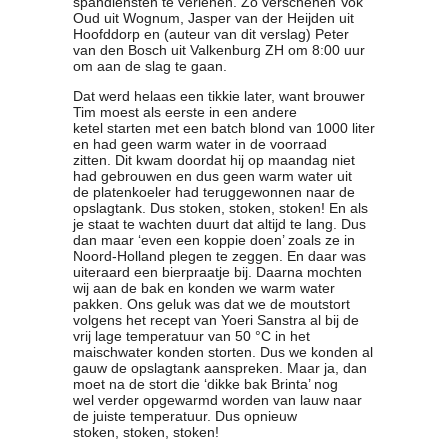
spandiensten te verlenen. Zo verschenen Vok
Oud uit Wognum, Jasper van der Heijden uit
Clubkalender
Hoofddorp en (auteur van dit verslag) Peter
Informatie
van den Bosch uit Valkenburg ZH om 8:00 uur
Bestuur
om aan de slag te gaan.
- Historie
Dat werd helaas een tikkie later, want brouwer
Reglementen
Tim moest als eerste in een andere
ketel starten met een batch blond van 1000 liter
Privacyverklaring
en had geen warm water in de voorraad
Commissies
zitten. Dit kwam doordat hij op maandag niet
had gebrouwen en dus geen warm water uit
Polderbok
de platenkoeler had teruggewonnen naar de
Wedstrijduitslagen
opslagtank. Dus stoken, stoken, stoken! En als
je staat te wachten duurt dat altijd te lang. Dus
Prijzen
dan maar ‘even een koppie doen’ zoals ze in
Bijzondere Leden
Noord-Holland plegen te zeggen. En daar was
uiteraard een bierpraatje bij. Daarna mochten
- Keurmeesters
wij aan de bak en konden we warm water
- Professioneel
pakken. Ons geluk was dat we de moutstort
- Biersommeliers
volgens het recept van Yoeri Sanstra al bij de
vrij lage temperatuur van 50 °C in het
maischwater konden storten. Dus we konden al
gauw de opslagtank aanspreken. Maar ja, dan
Recepten
moet na de stort die ‘dikke bak Brinta’ nog
Recepten
wel verder opgewarmd worden van lauw naar
de juiste temperatuur. Dus opnieuw
Zoeken
stoken, stoken, stoken!