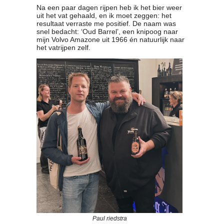
Na een paar dagen rijpen heb ik het bier weer
Contact
uit het vat gehaald, en ik moet zeggen: het
Bericht
resultaat verraste me positief. De naam was
snel bedacht: ‘Oud Barrel’, een knipoog naar
Locatie
mijn Volvo Amazone uit 1966 én natuurlijk naar
Lid worden
het vatrijpen zelf.
Brouwcursus
Media
Artikelen
Foto's
Links
Nieuwsflitsen
Video
Sponsoren
Inloggen
Paul riedstra