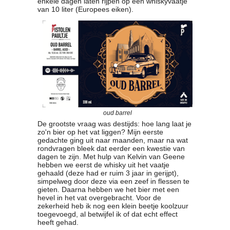
enkele dagen laten rijpen op een whiskyvaatje
van 10 liter (Europees eiken).
Clubkalender
Informatie
Bestuur
- Historie
Reglementen
Privacyverklaring
Commissies
Polderbok
Wedstrijduitslagen
oud barrel
Prijzen
De grootste vraag was destijds: hoe lang laat je
Bijzondere Leden
zo'n bier op het vat liggen? Mijn eerste
- Keurmeesters
gedachte ging uit naar maanden, maar na wat
rondvragen bleek dat eerder een kwestie van
- Professioneel
dagen te zijn. Met hulp van Kelvin van Geene
- Biersommeliers
hebben we eerst de whisky uit het vaatje
gehaald (deze had er ruim 3 jaar in gerijpt),
simpelweg door deze via een zeef in flessen te
Recepten
gieten. Daarna hebben we het bier met een
hevel in het vat overgebracht. Voor de
Recepten
zekerheid heb ik nog een klein beetje koolzuur
Zoeken
toegevoegd, al betwijfel ik of dat echt effect
heeft gehad.