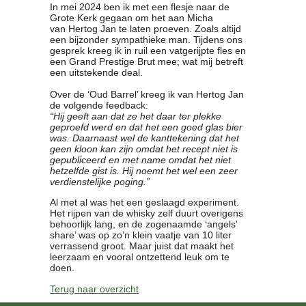
In mei 2024 ben ik met een flesje naar de
Grote Kerk gegaan om het aan Micha
van Hertog Jan te laten proeven. Zoals altijd
een bijzonder sympathieke man. Tijdens ons
gesprek kreeg ik in ruil een vatgerijpte fles en
een Grand Prestige Brut mee; wat mij betreft
een uitstekende deal.
Over de ‘Oud Barrel’ kreeg ik van Hertog Jan
de volgende feedback:
“Hij geeft aan dat ze het daar ter plekke
geproefd werd en dat het een goed glas bier
was. Daarnaast wel de kanttekening dat het
geen kloon kan zijn omdat het recept niet is
gepubliceerd en met name omdat het niet
hetzelfde gist is. Hij noemt het wel een zeer
verdienstelijke poging.”
Al met al was het een geslaagd experiment.
Het rijpen van de whisky zelf duurt overigens
behoorlijk lang, en de zogenaamde ‘angels'
share’ was op zo’n klein vaatje van 10 liter
verrassend groot. Maar juist dat maakt het
leerzaam en vooral ontzettend leuk om te
doen.
Terug naar overzicht