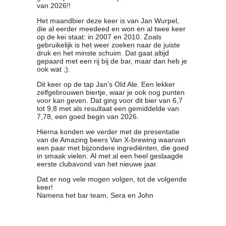
van 2026!!
Clubkalender
Het maandbier deze keer is van Jan Wurpel,
Informatie
die al eerder meedeed en won en al twee keer
Bestuur
op de kei staat: in 2007 en 2010. Zoals
- Historie
gebruikelijk is het weer zoeken naar de juiste
druk en het minste schuim. Dat gaat altijd
Reglementen
gepaard met een rij bij de bar, maar dan heb je
Privacyverklaring
ook wat ;).
Commissies
Dit keer op de tap Jan's Old Ale. Een lekker
Polderbok
zelfgebrouwen biertje, waar je ook nog punten
voor kan geven. Dat ging voor dit bier van 6,7
Wedstrijduitslagen
tot 9,8 met als resultaat een gemiddelde van
Prijzen
7,78, een goed begin van 2026.
Bijzondere Leden
Hierna konden we verder met de presentatie
- Keurmeesters
van de Amazing beers Van X-brewing waarvan
een paar met bijzondere ingrediënten, die goed
- Professioneel
in smaak vielen. Al met al een heel geslaagde
- Biersommeliers
eerste clubavond van het nieuwe jaar.
Dat er nog vele mogen volgen, tot de volgende
Recepten
keer!
Namens het bar team, Sera en John
Recepten
Zoeken