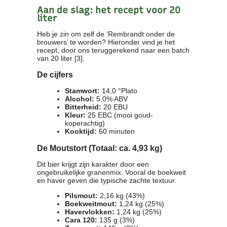
Aan de slag: het recept voor 20
liter
Heb je zin om zelf de ‘Rembrandt onder de
brouwers’ te worden? Hieronder vind je het
recept, door ons teruggerekend naar een batch
van 20 liter [3].
De cijfers
Stamwort:
14,0 °Plato
Alcohol:
5,0% ABV
Bitterheid:
20 EBU
Kleur:
25 EBC (mooi goud-
koperachtig)
Kooktijd:
60 minuten
De Moutstort (Totaal: ca. 4,93 kg)
Dit bier krijgt zijn karakter door een
ongebruikelijke granenmix. Vooral de boekweit
en haver geven die typische zachte textuur.
Pilsmout:
2,16 kg (43%)
Boekweitmout:
1,24 kg (25%)
Havervlokken:
1,24 kg (25%)
Cara 120:
135 g (3%)