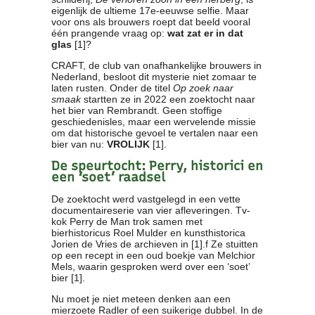
eigenlijk de ultieme 17e-eeuwse selfie. Maar
Contact
voor ons als brouwers roept dat beeld vooral
Bericht
één prangende vraag op:
wat zat er in dat
glas
[1]?
Locatie
Lid worden
CRAFT, de club van onafhankelijke brouwers in
Nederland, besloot dit mysterie niet zomaar te
Brouwcursus
laten rusten. Onder de titel
Op zoek naar
smaak
startten ze in 2022 een zoektocht naar
het bier van Rembrandt. Geen stoffige
Media
geschiedenisles, maar een wervelende missie
om dat historische gevoel te vertalen naar een
Artikelen
bier van nu:
VROLIJK
[1].
Foto's
De speurtocht: Perry, historici en
Links
een ‘soet’ raadsel
Nieuwsflitsen
Video
De zoektocht werd vastgelegd in een vette
documentaireserie van vier afleveringen. Tv-
kok Perry de Man trok samen met
bierhistoricus Roel Mulder en kunsthistorica
Sponsoren
Jorien de Vries de archieven in [1].f Ze stuitten
op een recept in een oud boekje van Melchior
Inloggen
Mels, waarin gesproken werd over een ‘soet’
bier [1].
Nu moet je niet meteen denken aan een
mierzoete Radler of een suikerige dubbel. In de