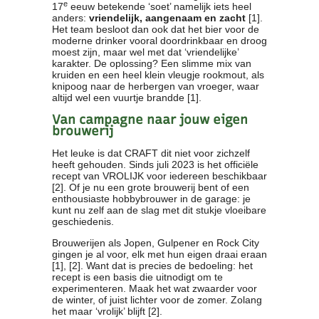
e
17
eeuw betekende ‘soet’ namelijk iets heel
anders:
vriendelijk, aangenaam en zacht
[1].
Het team besloot dan ook dat het bier voor de
moderne drinker vooral doordrinkbaar en droog
moest zijn, maar wel met dat ‘vriendelijke’
karakter. De oplossing? Een slimme mix van
kruiden en een heel klein vleugje rookmout, als
knipoog naar de herbergen van vroeger, waar
altijd wel een vuurtje brandde [1].
Van campagne naar jouw eigen
brouwerij
Het leuke is dat CRAFT dit niet voor zichzelf
heeft gehouden. Sinds juli 2023 is het officiële
recept van VROLIJK voor iedereen beschikbaar
[2]. Of je nu een grote brouwerij bent of een
enthousiaste hobbybrouwer in de garage: je
kunt nu zelf aan de slag met dit stukje vloeibare
geschiedenis.
Brouwerijen als Jopen, Gulpener en Rock City
gingen je al voor, elk met hun eigen draai eraan
[1], [2]. Want dat is precies de bedoeling: het
recept is een basis die uitnodigt om te
experimenteren. Maak het wat zwaarder voor
de winter, of juist lichter voor de zomer. Zolang
het maar ‘vrolijk’ blijft [2].