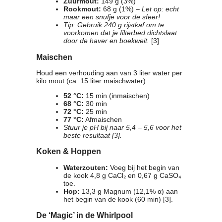
Zuurmout:
149 g (3%)
Rookmout:
68 g (1%) –
Let op: echt
maar een snufje voor de sfeer!
Tip: Gebruik 240 g rijstkaf om te
voorkomen dat je filterbed dichtslaat
door de haver en boekweit.
[3]
Maischen
Houd een verhouding aan van 3 liter water per
kilo mout (ca. 15 liter maischwater).
52 °C:
15 min (inmaischen)
68 °C:
30 min
72 °C:
25 min
77 °C:
Afmaischen
Stuur je pH bij naar 5,4 – 5,6 voor het
beste resultaat [3].
Koken & Hoppen
Waterzouten:
Voeg bij het begin van
de kook 4,8 g CaCl₂ en 0,67 g CaSO₄
toe.
Hop:
13,3 g Magnum (12,1% α) aan
het begin van de kook (60 min) [3].
De ‘Magic’ in de Whirlpool