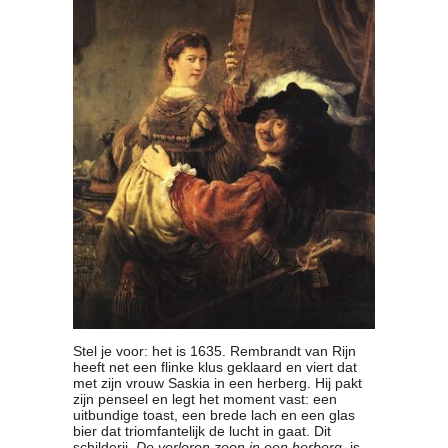
Clubkalender
Informatie
Bestuur
- Historie
Reglementen
Privacyverklaring
Commissies
Polderbok
Wedstrijduitslagen
Prijzen
Bijzondere Leden
- Keurmeesters
- Professioneel
- Biersommeliers
Stel je voor: het is 1635. Rembrandt van Rijn
heeft net een flinke klus geklaard en viert dat
Recepten
met zijn vrouw Saskia in een herberg. Hij pakt
Recepten
zijn penseel en legt het moment vast: een
uitbundige toast, een brede lach en een glas
Zoeken
bier dat triomfantelijk de lucht in gaat. Dit
schilderij,
De verloren zoon in een herberg
, is