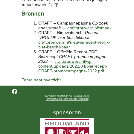
meesterwerk [1][2]!
Bronnen
CRAFT – Campagnepagina
Op zoek
naar smaak
—
craftbrouwers.nl/smaak
CRAFT – Nieuwsbericht
Recept
‘VROLIJK’ bier beschikbaar
—
craftbrouwers.nl/nieuws/recept-vrolijk-
bier-beschikbaar
CRAFT – Officiële Recept-PDF
Bierrecept CRAFT promocampagne
2022
—
craftbrouwers.nl/wp-
content/uploads/2022/04/bierrecept-
CRAFT-promocampagne-2022.pdf
Terug naar overzicht
Deadline clubblad: do. 13 aug 2026
Download hier het laatste clubblad
sponsoren