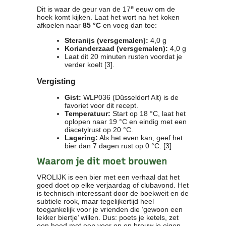
e
Dit is waar de geur van de 17
eeuw om de
hoek komt kijken. Laat het wort na het koken
afkoelen naar
85 °C
en voeg dan toe:
Steranijs (versgemalen):
4,0 g
Korianderzaad (versgemalen):
4,0 g
Laat dit 20 minuten rusten voordat je
verder koelt [3].
Vergisting
Gist:
WLP036 (Düsseldorf Alt) is de
favoriet voor dit recept.
Temperatuur:
Start op 18 °C, laat het
oplopen naar 19 °C en eindig met een
diacetylrust op 20 °C.
Lagering:
Als het even kan, geef het
bier dan 7 dagen rust op 0 °C. [3]
Waarom je dit moet brouwen
VROLIJK is een bier met een verhaal dat het
goed doet op elke verjaardag of clubavond. Het
is technisch interessant door de boekweit en de
subtiele rook, maar tegelijkertijd heel
toegankelijk voor je vrienden die ‘gewoon een
lekker biertje’ willen. Dus: poets je ketels, zet
een hoed met een veer op en brouw je eigen